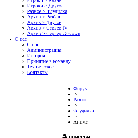
Игроки > Кланы
Игроки > Другое
Разное > Флудилка
Архив > Разбан
Архив > Другое
Архив > Сервер IV
Архив > Сервер Gostown
О нас
О нас
Администрация
История
Принятие в команду
Техническое
Контакты
Форум
>
Разное
>
Флудилка
>
Аниме
Аниме