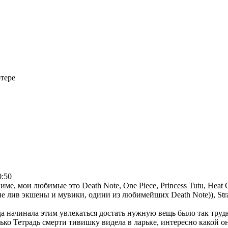
тере
0:50
ме, мои любимые это Death Note, One Piece, Princess Tutu, Heat
 лив экшены и мувики, одини из любимейших Death Note)), Strawb
а начинала этим увлекаться достать нужную вещь было так трудно
лько Тетрадь смерти тивишку видела в ларьке, интересно какой о