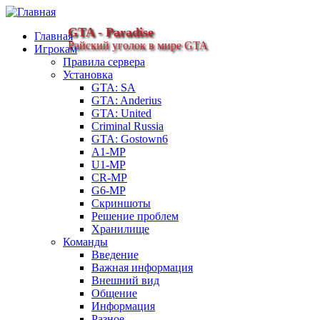
GTA - Paradise
Главная
Райский уголок в мире GTA
Игрокам
Правила сервера
Установка
GTA: SA
GTA: Anderius
GTA: United
Criminal Russia
GTA: Gostown6
A1-MP
U1-MP
CR-MP
G6-MP
Скриншоты
Решение проблем
Хранилище
Команды
Введение
Важная информация
Внешний вид
Общение
Информация
Разное