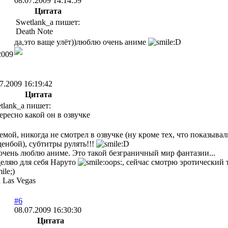
08.07.2009 14:14:59
Цитата
Swetlank_a пишет:
Death Note
да,это ваще улёт))люблю очень аниме
2009
7.2009 16:19:42
Цитата
tlank_a пишет:
ересно какой он в озвучке
емой, никогда не смотрел в озвучке (ну кроме тех, что показыв
денбой), субтитры рулять!!!
 очень люблю аниме. Это такой безграничный мир фантазии...
еляю для себя Наруто
, сейчас смотрю эротический
 Las Vegas
#6
08.07.2009 16:30:30
Цитата