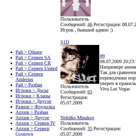
Пользователь
Сообщений:
46
Регистрация:
08.07.
Игрок , бывший админ :)
S1D
Рай > Общее
#9
Рай > Сервер SA
08.07.2009 20:23:
Рай > Сервер CR
Напримере аниме 
Рай > Сервер United
Так для сравнени
Рай > Сервер
переводчики норм
Anderius
уверен в правиль
Рай > Разбан
Пользователь
Viva Las Vegas
Игроки > Досье
Сообщений:
65
Игроки > Кланы
Регистрация:
Игроки > Другое
05.07.2009
Разное > Флудилка
Архив > Разбан
Nekitko Minakov
Архив > Другое
Пользователь
Архив > Сервер IV
Сообщений:
35
Регистрация:
Архив > Сервер
05.07.2009
Gostown