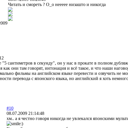
Читать и смореть ? О_о неееее низашто и никогда
2009
12
"5 сантиметров в секунду", он у нас в прокате в полном дубляже
я как они там говорят, интонация и всё такое, и что наши наго
ально фильмы на английском языке перевести и озвучить не мог
ности перевода с японского языка, но английский я хоть немног
#10
08.07.2009 21:14:48
хм.. а я честно говоря никогда не увлекался японскими мульт