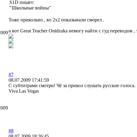
S1D пишет:
"Школьные войны"
Тоже прикольно , во 2х2 показывали сморел .
а вот Great Teacher Onidzuka немогу найти с гуд переводом , 
2009
#7
08.07.2009 17:41:59
С субтитрами смотри! Чё за прикол слушать русские голоса.
Viva Las Vegas
2009
#8
08.07.2009 18:26:45