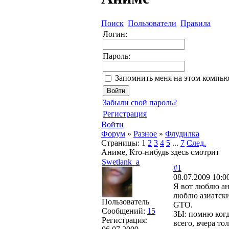
Поиск
Пользователи
Правила
Логин:
Пароль:
Запомнить меня на этом компью
Забыли свой пароль?
Регистрация
Войти
Форум
»
Разное
»
Флудилка
Страницы:
1
2
3
4
5
...
7
След.
Аниме, Кто-нибудь здесь смотрит
Swetlank_a
#1
08.07.2009 10:0
Я вот люблю ани
люблю азиатские
Пользователь
GTO.
Сообщений:
15
ЗЫ: помню когд
Регистрация:
всего, вчера то