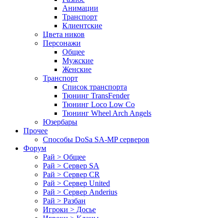
Анимации
Транспорт
Клиентские
Цвета ников
Персонажи
Общее
Мужские
Женские
Транспорт
Список транспорта
Тюнинг TransFender
Тюнинг Loco Low Co
Тюнинг Wheel Arch Angels
Юзербары
Прочее
Cпособы DoSа SA-MP серверов
Форум
Рай > Общее
Рай > Сервер SA
Рай > Сервер CR
Рай > Сервер United
Рай > Сервер Anderius
Рай > Разбан
Игроки > Досье