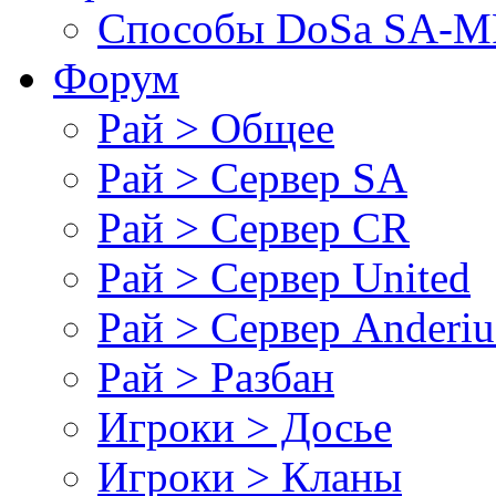
Cпособы DoSа SA-MP
Форум
Рай > Общее
Рай > Сервер SA
Рай > Сервер CR
Рай > Сервер United
Рай > Сервер Anderiu
Рай > Разбан
Игроки > Досье
Игроки > Кланы