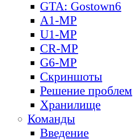
GTA: Gostown6
A1-MP
U1-MP
CR-MP
G6-MP
Скриншоты
Решение проблем
Хранилище
Команды
Введение