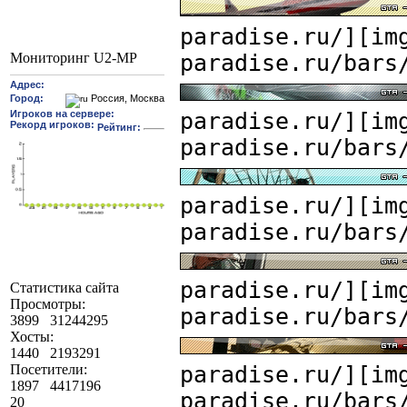
paradise.ru/][im
paradise.ru/bars
Мониторинг U2-MP
paradise.ru/][im
paradise.ru/bars
paradise.ru/][im
paradise.ru/bars
paradise.ru/][im
Статистика сайта
Просмотры:
paradise.ru/bars
3899
31244295
Хосты:
1440
2193291
paradise.ru/][im
Посетители:
1897
4417196
paradise.ru/bars
20