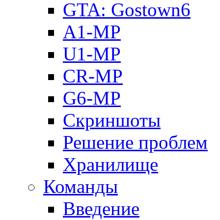
GTA: Gostown6
A1-MP
U1-MP
CR-MP
G6-MP
Скриншоты
Решение проблем
Хранилище
Команды
Введение