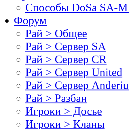
Cпособы DoSа SA-MP
Форум
Рай > Общее
Рай > Сервер SA
Рай > Сервер CR
Рай > Сервер United
Рай > Сервер Anderiu
Рай > Разбан
Игроки > Досье
Игроки > Кланы