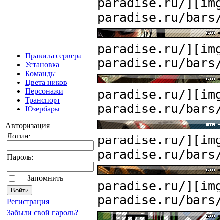
paradise.ru/][im
paradise.ru/bars
paradise.ru/][im
Правила сервера
paradise.ru/bars
Установка
Команды
Цвета ников
Персонажи
paradise.ru/][im
Транспорт
paradise.ru/bars
Юзербары
Авторизация
Логин:
paradise.ru/][im
paradise.ru/bars
Пароль:
Запомнить
paradise.ru/][im
paradise.ru/bars
Pегиcтрaция
Забыли свой пароль?