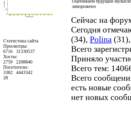
Оцениваем будущий мульпле
заморожено
Сейчас на форум
Сегодня отмеча
(
34
),
Polina
(
31
)
Статистика сайта
Просмотры:
Всего зарегист
6716
31330537
Приняло участи
Хосты:
2759
2208840
Всего тем:
1406
Посетители:
3382
4443342
Всего сообщени
28
есть новые соо
нет новых сооб