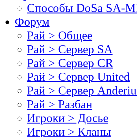
Cпособы DoSа SA-MP
Форум
Рай > Общее
Рай > Сервер SA
Рай > Сервер CR
Рай > Сервер United
Рай > Сервер Anderiu
Рай > Разбан
Игроки > Досье
Игроки > Кланы