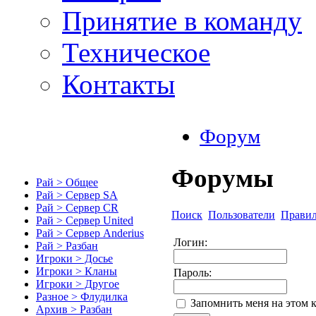
Принятие в команду
Техническое
Контакты
Форум
Форумы
Рай > Общее
Рай > Сервер SA
Рай > Сервер CR
Поиск
Пользователи
Прави
Рай > Сервер United
Рай > Сервер Anderius
Логин:
Рай > Разбан
Игроки > Досье
Игроки > Кланы
Пароль:
Игроки > Другое
Разное > Флудилка
Запомнить меня на этом 
Архив > Разбан