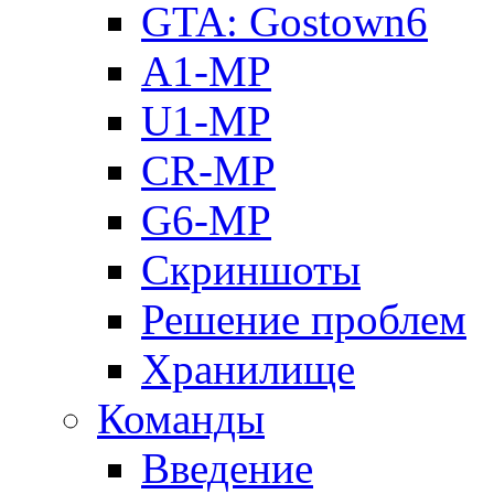
GTA: Gostown6
A1-MP
U1-MP
CR-MP
G6-MP
Скриншоты
Решение проблем
Хранилище
Команды
Введение