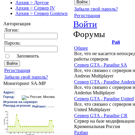
Архив > Другое
Архив > Сервер IV
Забыли свой пароль?
Архив > Сервер Gostown
Регистрация
Войти
Авторизация
Логин:
Форумы
Рай
Пароль:
Общее
Все, что не касается непосре
Запомнить
работы серверов
Сервер GTA - Paradise SA
Все, что связано с сервером н
Pегиcтрaция
Andreas Multiplayer
Забыли свой пароль?
Сервер GTA - Paradise Anderi
Мониторинг SA-MP
Все, что связано с сервером н
Anderius Multiplayer
Сервер GTA - Paradise United
Все, что связано с сервером н
United Multiplayer
Сервер GTA - Paradise CR
Сервер на базе модификации
Криминальная Россия
Разбан