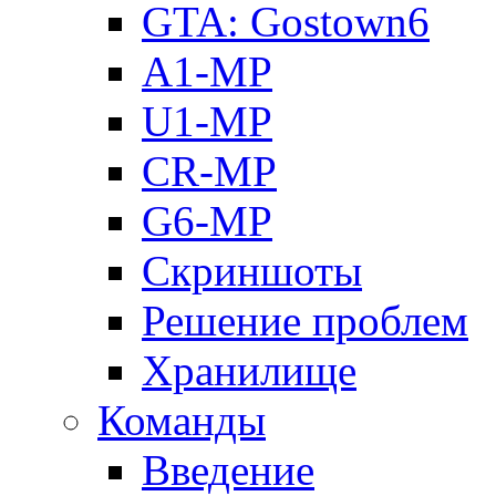
GTA: Gostown6
A1-MP
U1-MP
CR-MP
G6-MP
Скриншоты
Решение проблем
Хранилище
Команды
Введение