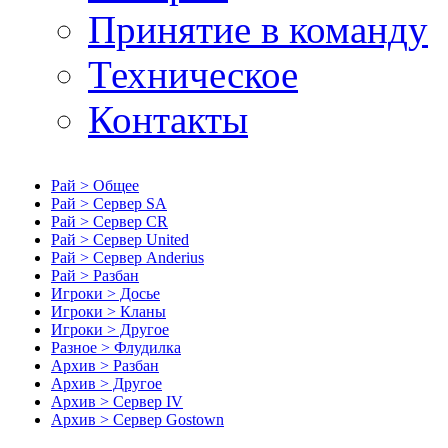
Принятие в команду
Техническое
Контакты
Рай > Общее
Рай > Сервер SA
Рай > Сервер CR
Рай > Сервер United
Рай > Сервер Anderius
Рай > Разбан
Игроки > Досье
Игроки > Кланы
Игроки > Другое
Разное > Флудилка
Архив > Разбан
Архив > Другое
Архив > Сервер IV
Архив > Сервер Gostown