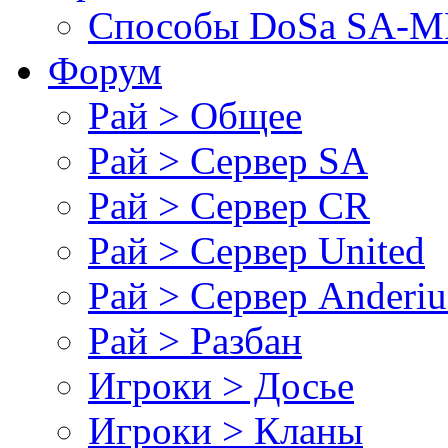
Cпособы DoSа SA-MP
Форум
Рай > Общее
Рай > Сервер SA
Рай > Сервер CR
Рай > Сервер United
Рай > Сервер Anderiu
Рай > Разбан
Игроки > Досье
Игроки > Кланы