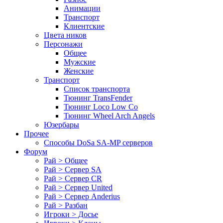
Анимации
Транспорт
Клиентские
Цвета ников
Персонажи
Общее
Мужские
Женские
Транспорт
Список транспорта
Тюнинг TransFender
Тюнинг Loco Low Co
Тюнинг Wheel Arch Angels
Юзербары
Прочее
Cпособы DoSа SA-MP серверов
Форум
Рай > Общее
Рай > Сервер SA
Рай > Сервер CR
Рай > Сервер United
Рай > Сервер Anderius
Рай > Разбан
Игроки > Досье