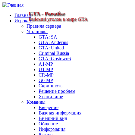
GTA - Paradise
Главная
Райский уголок в мире GTA
Игрокам
Правила сервера
Установка
GTA: SA
GTA: Anderius
GTA: United
Criminal Russia
GTA: Gostown6
A1-MP
U1-MP
CR-MP
G6-MP
Скриншоты
Решение проблем
Хранилище
Команды
Введение
Важная информация
Внешний вид
Общение
Информация
Разное