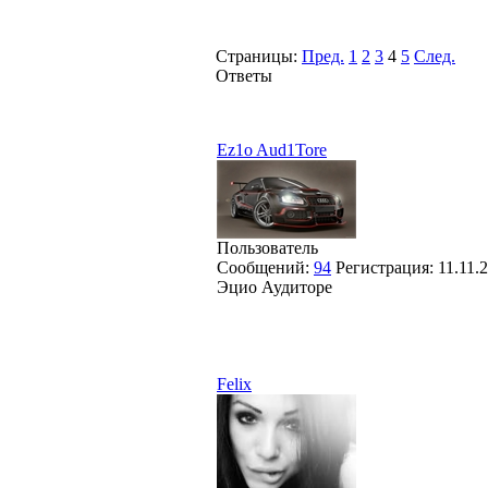
Страницы:
Пред.
1
2
3
4
5
След.
Ответы
Ez1o Aud1Tore
Пользователь
Сообщений:
94
Регистрация:
11.11.
Эцио Аудиторе
Felix