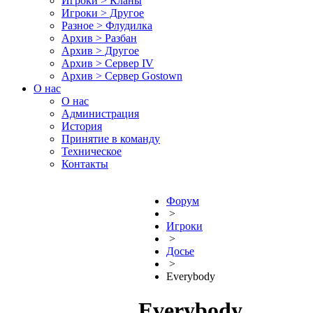
Игроки > Кланы
Игроки > Другое
Разное > Флудилка
Архив > Разбан
Архив > Другое
Архив > Сервер IV
Архив > Сервер Gostown
О нас
О нас
Администрация
История
Принятие в команду
Техническое
Контакты
Форум
>
Игроки
>
Досье
>
Everybody
Everybody