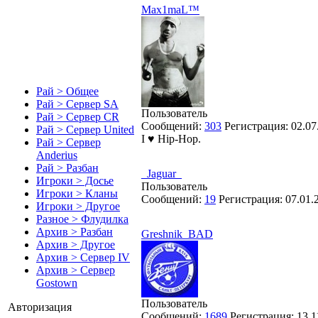
Max1maL™
Рай > Общее
Рай > Сервер SA
Пользователь
Рай > Сервер CR
Сообщений:
303
Регистрация:
02.07
Рай > Сервер United
I ♥ Hip-Hop.
Рай > Сервер
Anderius
Рай > Разбан
_Jaguar_
Игроки > Досье
Пользователь
Игроки > Кланы
Сообщений:
19
Регистрация:
07.01.
Игроки > Другое
Разное > Флудилка
Архив > Разбан
Greshnik_BAD
Архив > Другое
Архив > Сервер IV
Архив > Сервер
Gostown
Пользователь
Авторизация
Сообщений:
1689
Регистрация:
13.1