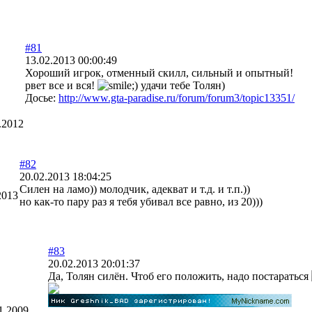
#81
13.02.2013 00:00:49
Хороший игрок, отменный скилл, сильный и опытный!
рвет все и вся!
удачи тебе Толян)
Досье:
http://www.gta-paradise.ru/forum/forum3/topic13351/
.2012
#82
20.02.2013 18:04:25
Силен на ламо)) молодчик, адекват и т.д. и т.п.))
2013
но как-то пару раз я тебя убивал все равно, из 20)))
#83
20.02.2013 20:01:37
Да, Толян силён. Чтоб его положить, надо постараться
1.2009