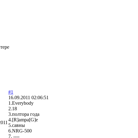
тере
#1
16.09.2011 02:06:51
1.Everybody
2.18
3.полтора года
4.[R]ampa[G]e
2011
5.савны
6.NRG-500
7. ----