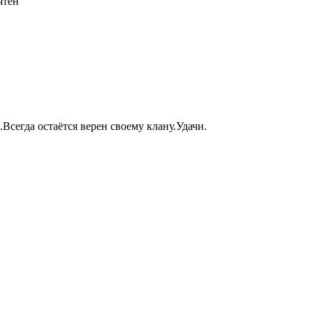
ятен
сегда остаётся верен своему клану.Удачи.