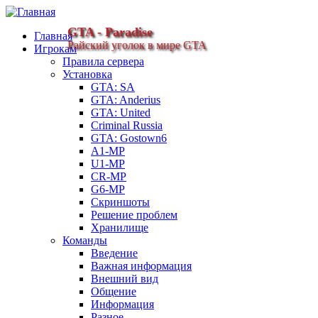
GTA - Paradise
Главная
Райский уголок в мире GTA
Игрокам
Правила сервера
Установка
GTA: SA
GTA: Anderius
GTA: United
Criminal Russia
GTA: Gostown6
A1-MP
U1-MP
CR-MP
G6-MP
Скриншоты
Решение проблем
Хранилище
Команды
Введение
Важная информация
Внешний вид
Общение
Информация
Разное