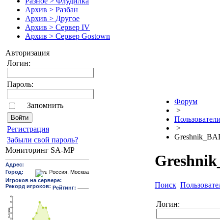
Разное > Флудилка
Архив > Разбан
Архив > Другое
Архив > Сервер IV
Архив > Сервер Gostown
Авторизация
Логин:
Пароль:
Форум
Запомнить
>
Пользовател
>
Pегиcтрaция
Greshnik_BA
Забыли свой пароль?
Мониторинг SA-MP
Greshni
Поиск
Пользовате
Логин: