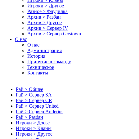
Игроки > Кланы
Игроки > Другое
Разное > Флудилка
Архив > Разбан
Архив > Другое
Архив > Сервер IV
Архив > Сервер Gostown
О нас
О нас
Администрация
История
Принятие в команду
Техническое
Контакты
Рай > Общее
Рай > Сервер SA
Рай > Сервер CR
Рай > Сервер United
Рай > Сервер Anderius
Рай > Разбан
Игроки > Досье
Игроки > Кланы
Игроки > Другое