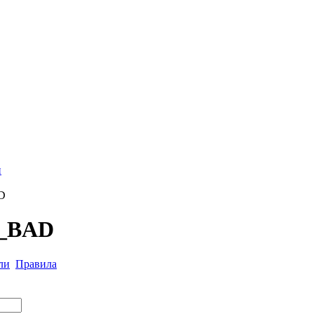
и
D
k_BAD
ли
Правила