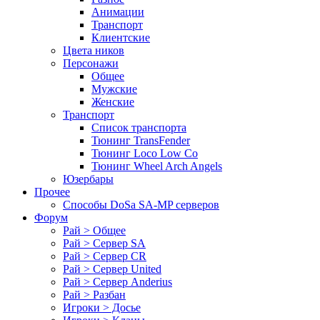
Анимации
Транспорт
Клиентские
Цвета ников
Персонажи
Общее
Мужские
Женские
Транспорт
Список транспорта
Тюнинг TransFender
Тюнинг Loco Low Co
Тюнинг Wheel Arch Angels
Юзербары
Прочее
Cпособы DoSа SA-MP серверов
Форум
Рай > Общее
Рай > Сервер SA
Рай > Сервер CR
Рай > Сервер United
Рай > Сервер Anderius
Рай > Разбан
Игроки > Досье