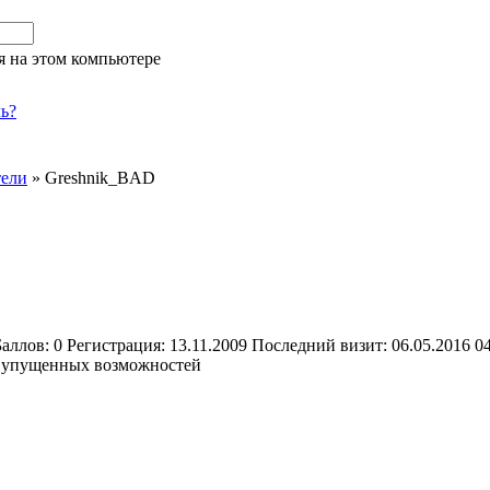
я на этом компьютере
ь?
тели
»
Greshnik_BAD
Баллов:
0
Регистрация:
13.11.2009
Последний визит:
06.05.2016 0
а упущенных возможностей