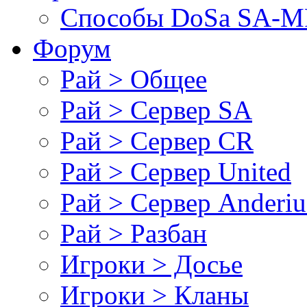
Cпособы DoSа SA-MP
Форум
Рай > Общее
Рай > Сервер SA
Рай > Сервер CR
Рай > Сервер United
Рай > Сервер Anderiu
Рай > Разбан
Игроки > Досье
Игроки > Кланы