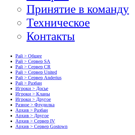
Принятие в команду
Техническое
Контакты
Рай > Общее
Рай > Сервер SA
Рай > Сервер CR
Рай > Сервер United
Рай > Сервер Anderius
Рай > Разбан
Игроки > Досье
Игроки > Кланы
Игроки > Другое
Разное > Флудилка
Архив > Разбан
Архив > Другое
Архив > Сервер IV
Архив > Сервер Gostown