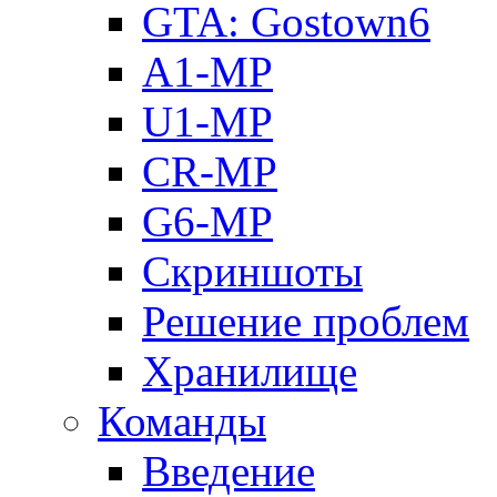
GTA: Gostown6
A1-MP
U1-MP
CR-MP
G6-MP
Скриншоты
Решение проблем
Хранилище
Команды
Введение