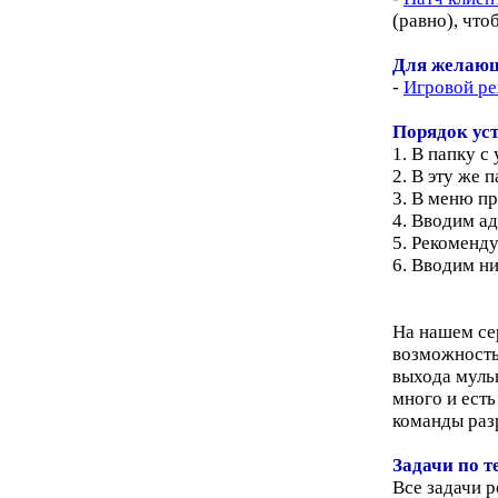
(равно), что
Для желающи
-
Игровой ре
Порядок ус
1. В папку 
2. В эту же 
3. В меню п
4. Вводим а
5. Рекоменду
6. Вводим ни
На нашем се
возможность 
выхода муль
много и есть
команды разр
Задачи по 
Все задачи 