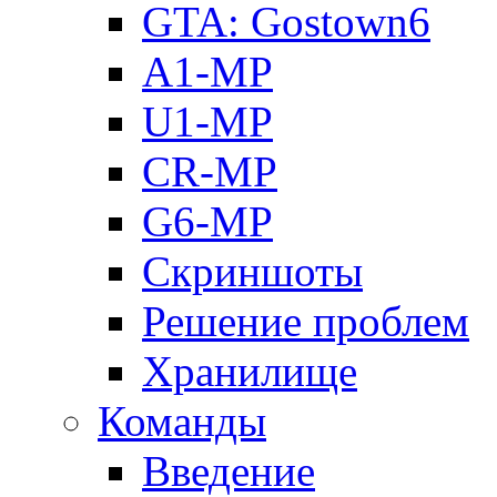
GTA: Gostown6
A1-MP
U1-MP
CR-MP
G6-MP
Скриншоты
Решение проблем
Хранилище
Команды
Введение