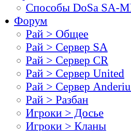
Cпособы DoSа SA-MP
Форум
Рай > Общее
Рай > Сервер SA
Рай > Сервер CR
Рай > Сервер United
Рай > Сервер Anderiu
Рай > Разбан
Игроки > Досье
Игроки > Кланы