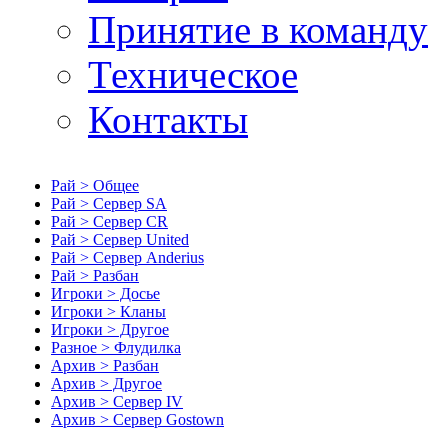
Принятие в команду
Техническое
Контакты
Рай > Общее
Рай > Сервер SA
Рай > Сервер CR
Рай > Сервер United
Рай > Сервер Anderius
Рай > Разбан
Игроки > Досье
Игроки > Кланы
Игроки > Другое
Разное > Флудилка
Архив > Разбан
Архив > Другое
Архив > Сервер IV
Архив > Сервер Gostown