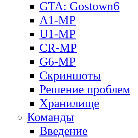
GTA: Gostown6
A1-MP
U1-MP
CR-MP
G6-MP
Скриншоты
Решение проблем
Хранилище
Команды
Введение