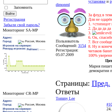
установке
и
р
dimonml
Запомнить
За флуд в тем
Для не одарё
Pегиcтрaция
1. +стопицот 
Забыли свой пароль?
2. Да да да да 
Мониторинг SA-MP
3.
6. Ок, спасибо
Пользователь
7. Все сообщ
Сообщений:
3154
8. Ну и конеч
Регистрация:
читаков банит
05.07.2009
100% уверенн
Цит
Мария пишет
демократии 
Страницы:
Пред.
Ответы
Мониторинг CR-MP
Tommy Lee
#1
24.