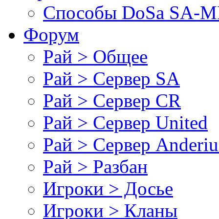
Cпособы DoSа SA-MP
Форум
Рай > Общее
Рай > Сервер SA
Рай > Сервер CR
Рай > Сервер United
Рай > Сервер Anderiu
Рай > Разбан
Игроки > Досье
Игроки > Кланы