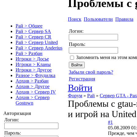
Проблемы с 
Поиск
Пользователи
Правила
Рай > Общее
Логин:
Рай > Сервер SA
Рай > Сервер CR
Рай > Сервер United
Пароль:
Рай > Сервер Anderius
Рай > Разбан
Запомнить меня на этом ко
Игроки > Досье
Игроки > Кланы
Игроки > Другое
Забыли свой пароль?
Разное > Флудилка
Регистрация
Архив > Разбан
Войти
Архив > Другое
Архив > Сервер IV
Форум
»
Рай
»
Сервер GTA - Para
Архив > Сервер
Проблемы с gtau
Gostown
и игрой на United
Авторизация
Логин:
#1
05.08.2009 01
Пароль:
Прежде, чем 