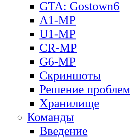
GTA: Gostown6
A1-MP
U1-MP
CR-MP
G6-MP
Скриншоты
Решение проблем
Хранилище
Команды
Введение