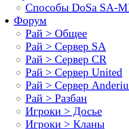
Cпособы DoSа SA-MP
Форум
Рай > Общее
Рай > Сервер SA
Рай > Сервер CR
Рай > Сервер United
Рай > Сервер Anderiu
Рай > Разбан
Игроки > Досье
Игроки > Кланы