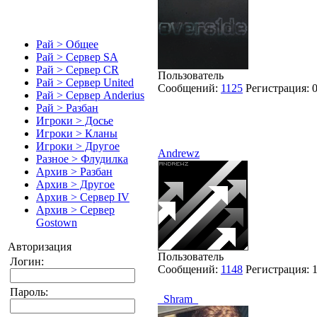
Рай > Общее
Рай > Сервер SA
Рай > Сервер CR
Пользователь
Рай > Сервер United
Сообщений:
1125
Регистрация:
Рай > Сервер Anderius
Рай > Разбан
Игроки > Досье
Игроки > Кланы
Игроки > Другое
Andrewz
Разное > Флудилка
Архив > Разбан
Архив > Другое
Архив > Сервер IV
Архив > Сервер
Gostown
Авторизация
Пользователь
Логин:
Сообщений:
1148
Регистрация:
Пароль:
_Shram_