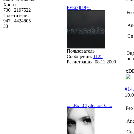
Хосты:
EvErs]ID[e_
700
2197522
Feo
Посетители:
947
4424805
An
33
Сп
Пользователь
Энд
Сообщений:
1125
он 
Регистрация:
08.11.2009
xDD
#14
10.
...:::Ex...Clyde...o.O:::...
Feo
And
Спа