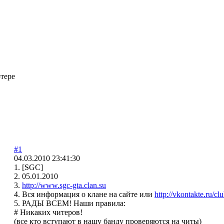
тере
#1
04.03.2010 23:41:30
1. [SGC]
2. 05.01.2010
3.
http://www.sgc-gta.clan.su
4. Вся информация о клане на сайте или
http://vkontakte.ru/c
5. РАДЫ ВСЕМ! Наши правила:
# Никаких читеров!
(все кто вступают в нашу банду проверяются на читы)