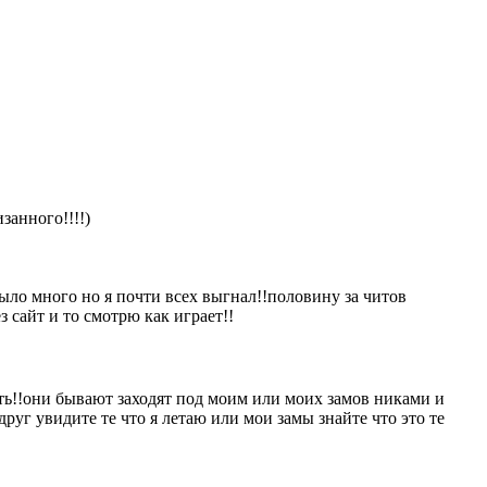
занного!!!!)
 было много но я почти всех выгнал!!половину за читов
з сайт и то смотрю как играет!!
ить!!они бывают заходят под моим или моих замов никами и
руг увидите те что я летаю или мои замы знайте что это те