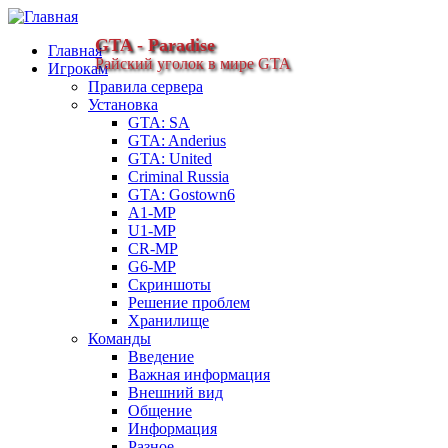
GTA - Paradise
Главная
Райский уголок в мире GTA
Игрокам
Правила сервера
Установка
GTA: SA
GTA: Anderius
GTA: United
Criminal Russia
GTA: Gostown6
A1-MP
U1-MP
CR-MP
G6-MP
Скриншоты
Решение проблем
Хранилище
Команды
Введение
Важная информация
Внешний вид
Общение
Информация
Разное