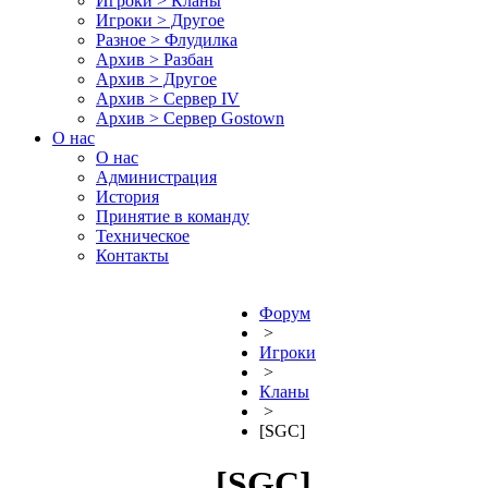
Игроки > Кланы
Игроки > Другое
Разное > Флудилка
Архив > Разбан
Архив > Другое
Архив > Сервер IV
Архив > Сервер Gostown
О нас
О нас
Администрация
История
Принятие в команду
Техническое
Контакты
Форум
>
Игроки
>
Кланы
>
[SGC]
[SGC]