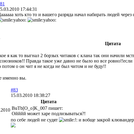
81
5.03.2010 17:44:31
аааааа хоть кто то и вашего разряда начал набирать людей через
1
Цитата
ое я как то выгнал 2 борзых читаков с клана так они начили мс
союзников!! Правда такое уже давно не было но все ровно!!если 
ло потом о он чит я не когда не был читом и не буду!!
е именно вы.
#83
15.03.2010 18:38:27
Цитата
BuTb[O_o]K_007 пишет:
.2010
Ойййй может харе подлизываться?!
по себе людей не судят
и вобще закрой клювандер!