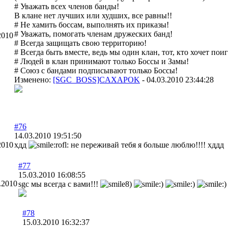
# Уважать всех членов банды!
В клане нет лучших или худших, все равны!!
# Не хамить боссам, выполнять их приказы!
# Уважать, помогать членам дружеских банд!
2010
# Всегда защищать свою территорию!
# Всегда быть вместе, ведь мы один клан, тот, кто хочет поиг
# Людей в клан принимают только Боссы и Замы!
# Союз с бандами подписывают только Боссы!
Изменено:
[SGC_BOSS]CAXAPOK
-
04.03.2010 23:44:28
#76
14.03.2010 19:51:50
2010
хдд
не переживай тебя я больше люблю!!!! хддд
#77
15.03.2010 16:08:55
.2010
sgc мы всегда с вами!!!
#78
15.03.2010 16:32:37