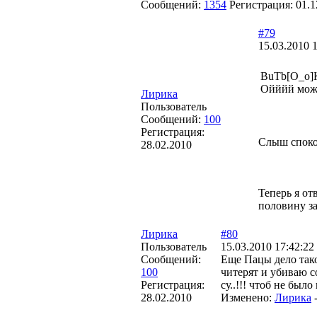
Сообщений:
1354
Регистрация:
01.1
#79
15.03.2010 
BuTb[O_o]
Ойййй може
Лирика
Пользователь
Сообщений:
100
Регистрация:
Слыш спокой
28.02.2010
Теперь я от
половину за
Лирика
#80
Пользователь
15.03.2010 17:42:22
Сообщений:
Еще Пацы дело тако
100
читерят и убиваю с
Регистрация:
су..!!! чтоб не был
28.02.2010
Изменено:
Лирика