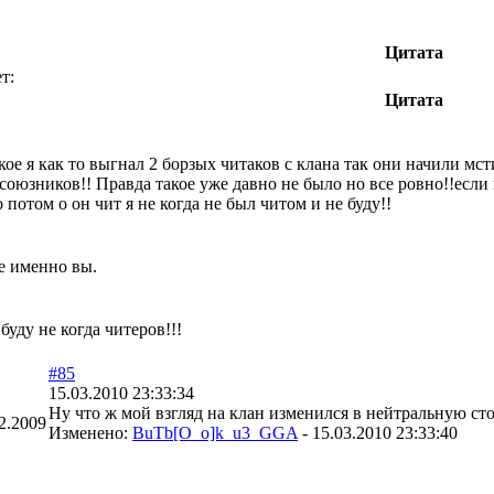
Цитата
т:
Цитата
ое я как то выгнал 2 борзых читаков с клана так они начили мс
союзников!! Правда такое уже давно не было но все ровно!!если 
ло потом о он чит я не когда не был читом и не буду!!
е именно вы.
буду не когда читеров!!!
#85
15.03.2010 23:33:34
Ну что ж мой взгляд на клан изменился в нейтральную сто
2.2009
Изменено:
BuTb[O_o]k_u3_GGA
-
15.03.2010 23:33:40