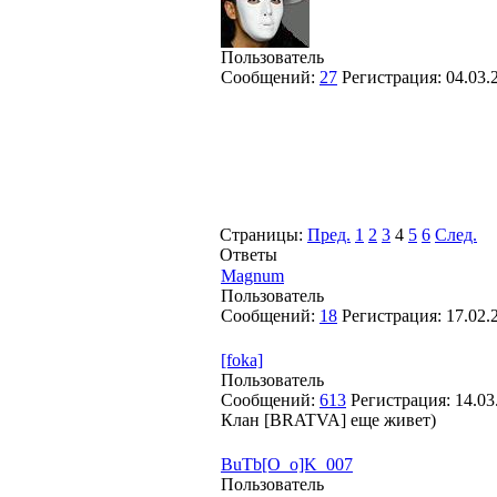
Пользователь
Сообщений:
27
Регистрация:
04.03.
Страницы:
Пред.
1
2
3
4
5
6
След.
Ответы
Magnum
Пользователь
Сообщений:
18
Регистрация:
17.02.
[foka]
Пользователь
Сообщений:
613
Регистрация:
14.03
Клан [BRATVA] еще живет)
BuTb[O_o]K_007
Пользователь