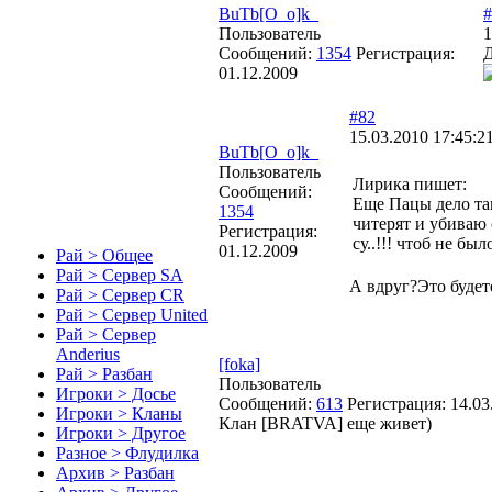
BuTb[O_o]k_
#
Пользователь
1
Сообщений:
1354
Регистрация:
Д
01.12.2009
#82
15.03.2010 17:45:2
BuTb[O_o]k_
Пользователь
Лирика пишет:
Сообщений:
Еще Пацы дело так
1354
читерят и убиваю 
Регистрация:
су..!!! чтоб не бы
01.12.2009
Рай > Общее
Рай > Сервер SA
А вдруг?Это будет
Рай > Сервер CR
Рай > Сервер United
Рай > Сервер
Anderius
[foka]
Рай > Разбан
Пользователь
Игроки > Досье
Сообщений:
613
Регистрация:
14.03
Игроки > Кланы
Клан [BRATVA] еще живет)
Игроки > Другое
Разное > Флудилка
Архив > Разбан