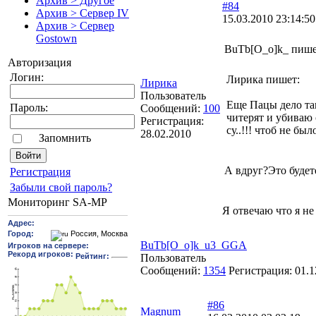
Архив > Другое
#84
Архив > Сервер IV
15.03.2010 23:14:50
Архив > Сервер
Gostown
BuTb[O_o]k_ пише
Авторизация
Логин:
Лирика пишет:
Лирика
Пользователь
Еще Пацы дело так
Пароль:
Сообщений:
100
читерят и убиваю 
Регистрация:
су..!!! чтоб не бы
28.02.2010
Запомнить
А вдруг?Это будет
Pегиcтрaция
Забыли свой пароль?
Мониторинг SA-MP
Я отвечаю что я не 
BuTb[O_o]k_u3_GGA
Пользователь
Сообщений:
1354
Регистрация:
01.1
#86
Magnum