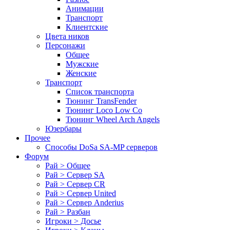
Анимации
Транспорт
Клиентские
Цвета ников
Персонажи
Общее
Мужские
Женские
Транспорт
Список транспорта
Тюнинг TransFender
Тюнинг Loco Low Co
Тюнинг Wheel Arch Angels
Юзербары
Прочее
Cпособы DoSа SA-MP серверов
Форум
Рай > Общее
Рай > Сервер SA
Рай > Сервер CR
Рай > Сервер United
Рай > Сервер Anderius
Рай > Разбан
Игроки > Досье