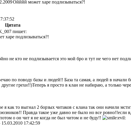
2.2009
Ойййй может харе подлизываться?!
17:37:52
Цитата
K_007 пишет:
т харе подлизываться?!
но не кто не подлизывается это мой бро и тут не чего нет подли
вечаю по поводу базы и людей!! База та самая, а людей в начали
 другие грехи!!)Теперь я просто в клан не набираю, а только чере
е я как то выгнал 2 борзых читаков с клана так они начили мст
оюзников!! Правда такое уже давно не было но все ровно!!если вд
о потом о он чит я не когда не был читом и не буду!!
-
15.03.2010 17:42:59