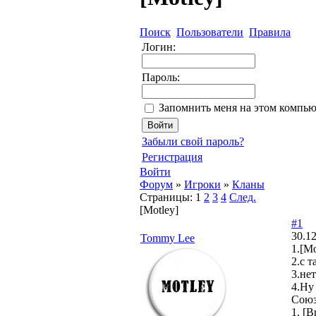
Поиск
Пользователи
Правила
Логин:
Пароль:
Запомнить меня на этом компью
Забыли свой пароль?
Регистрация
Войти
Форум
»
Игроки
»
Кланы
Страницы:
1
2
3
4
След.
[Motley]
#1
30.12
Tommy Lee
1.[Mo
2.с 
3.нет
4.Ну 
Союз
1. [B