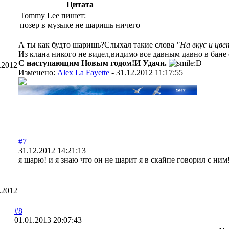
Цитата
Tommy Lee пишет:
позер в музыке не шаришь ничего
А ты как будто шаришь?Слыхал такие слова
"На вкус и цв
Из клана никого не видел,видимо все давным давно в бане с
С наступающим Новым годом!И Удачи.
.2012
Изменено:
Alex La Fayette
-
31.12.2012 11:17:55
#7
31.12.2012 14:21:13
я шарю! и я знаю что он не шарит я в скайпе говорил с ним
.2012
#8
01.01.2013 20:07:43