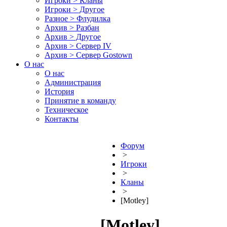
Игроки > Кланы
Игроки > Другое
Разное > Флудилка
Архив > Разбан
Архив > Другое
Архив > Сервер IV
Архив > Сервер Gostown
О нас
О нас
Администрация
История
Принятие в команду
Техническое
Контакты
Форум
>
Игроки
>
Кланы
>
[Motley]
[Motley]