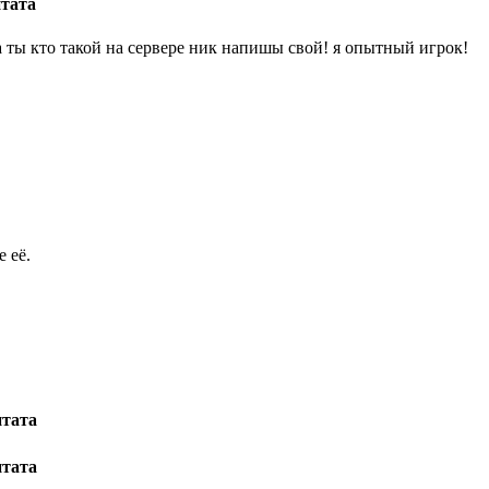
тата
а ты кто такой на сервере ник напишы свой! я опытный игрок!
 её.
тата
тата