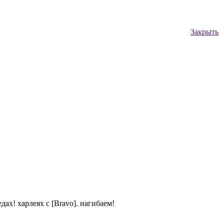
Закрыть
дах! харлеях с [Bravo]. нагибаем!