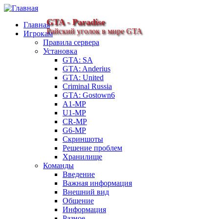
GTA - Paradise
Главная
Райский уголок в мире GTA
Игрокам
Правила сервера
Установка
GTA: SA
GTA: Anderius
GTA: United
Criminal Russia
GTA: Gostown6
A1-MP
U1-MP
CR-MP
G6-MP
Скриншоты
Решение проблем
Хранилище
Команды
Введение
Важная информация
Внешний вид
Общение
Информация
Разное