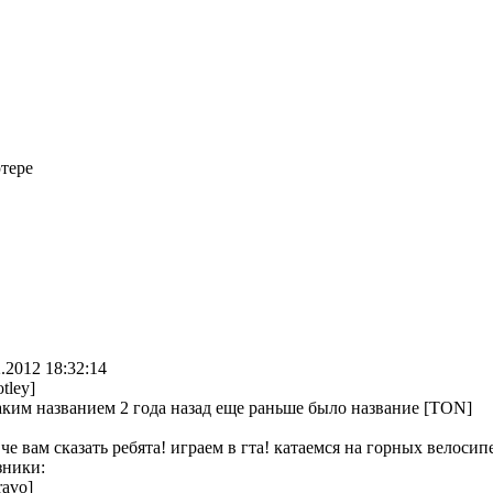
тере
.2012 18:32:14
tley]
таким названием 2 года назад еще раньше было название [TON]
че вам сказать ребята! играем в гта! катаемся на горных велосипе
ники:
ravo]