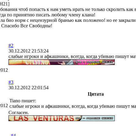
DH21]
ебования чтоб попасть к нам уметь ирать не только скролить как
гда по принятию писать любому члену клана!
ыла био норм с нецензурной бранью как положено! но ее закрыли 
 Спасибо Все Свободны!
#2
30.12.2012 21:53:24
слабые игроки и афкашники, всегда, когда убиваю пишут мат 
2012
#3
30.12.2012 22:01:54
Цитата
Tiano пишет:
2012
слабые игроки и афкашники, всегда, когда убиваю пишут мат
Согласен.
#4