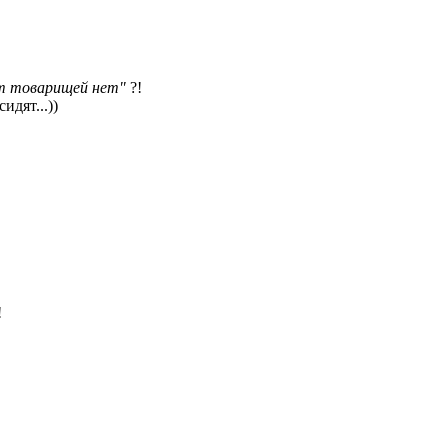
ет товарищей нет"
?!
идят...))
!