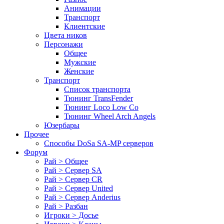
Анимации
Транспорт
Клиентские
Цвета ников
Персонажи
Общее
Мужские
Женские
Транспорт
Список транспорта
Тюнинг TransFender
Тюнинг Loco Low Co
Тюнинг Wheel Arch Angels
Юзербары
Прочее
Cпособы DoSа SA-MP серверов
Форум
Рай > Общее
Рай > Сервер SA
Рай > Сервер CR
Рай > Сервер United
Рай > Сервер Anderius
Рай > Разбан
Игроки > Досье