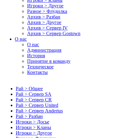
Игроки > Кланы
Игроки > Другое
Разное > Флудилка
Архив > Разбан
Архив > Другое
Архив > Сервер IV
Архив > Сервер Gostown
О нас
О нас
Администрация
История
Принятие в команду
Техническое
Контакты
Рай > Общее
Рай > Сервер SA
Рай > Сервер CR
Рай > Сервер United
Рай > Сервер Anderius
Рай > Разбан
Игроки > Досье
Игроки > Кланы
Игроки > Другое