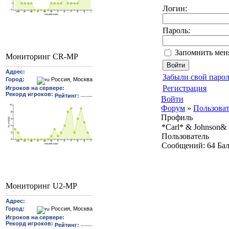
Логин:
Пароль:
Запомнить мен
Мониторинг CR-MP
Забыли свой парол
Регистрация
Войти
Форум
»
Пользова
Профиль
*Carl* & Johnson&
Пользователь
Cообщений:
64
Ба
Мониторинг U2-MP