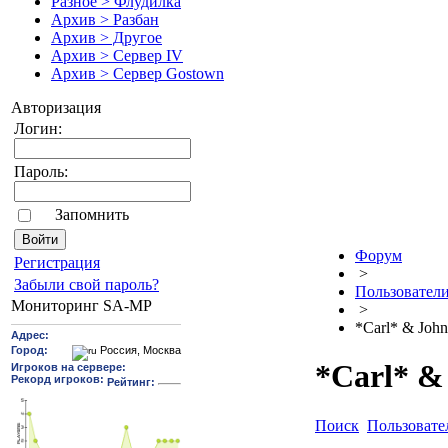
Разное > Флудилка
Архив > Разбан
Архив > Другое
Архив > Сервер IV
Архив > Сервер Gostown
Авторизация
Логин:
Пароль:
Запомнить
Форум
Pегиcтрaция
>
Забыли свой пароль?
Пользовател
Мониторинг SA-MP
>
*Carl* & Joh
*Carl* &
Поиск
Пользовате