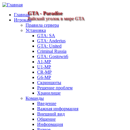
GTA - Paradise
Главная
Райский уголок в мире GTA
Игрокам
Правила сервера
Установка
GTA: SA
GTA: Anderius
GTA: United
Criminal Russia
GTA: Gostown6
A1-MP
U1-MP
CR-MP
G6-MP
Скриншоты
Решение проблем
Хранилище
Команды
Введение
Важная информация
Внешний вид
Общение
Информация
Разное