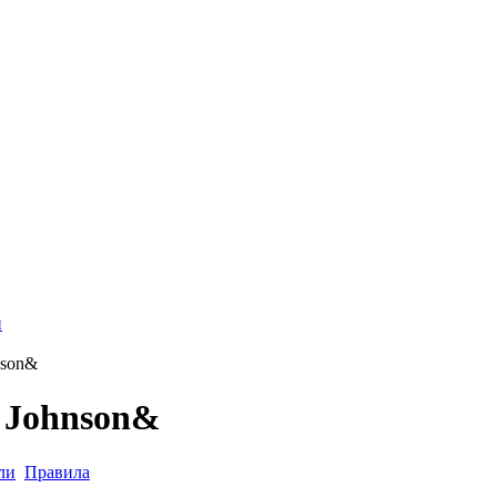
и
nson&
 Johnson&
ли
Правила