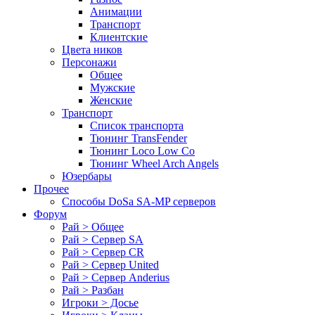
Анимации
Транспорт
Клиентские
Цвета ников
Персонажи
Общее
Мужские
Женские
Транспорт
Список транспорта
Тюнинг TransFender
Тюнинг Loco Low Co
Тюнинг Wheel Arch Angels
Юзербары
Прочее
Cпособы DoSа SA-MP серверов
Форум
Рай > Общее
Рай > Сервер SA
Рай > Сервер CR
Рай > Сервер United
Рай > Сервер Anderius
Рай > Разбан
Игроки > Досье