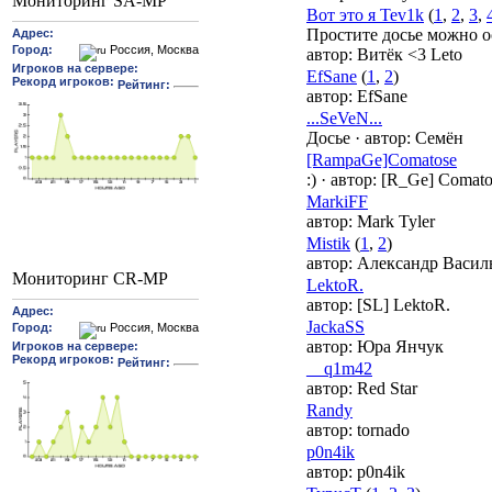
Мониторинг SA-MP
Вот это я Tev1k
(
1
,
2
,
3
,
Простите досье можно о
автор:
Витёк <3 Leto
EfSane
(
1
,
2
)
автор:
EfSane
...SeVeN...
Досье
·
автор:
Семён
[RampaGe]Comatose
:)
·
автор:
[R_Ge] Comato
MarkiFF
автор:
Mark Tyler
Mistik
(
1
,
2
)
автор:
Александр Васил
Мониторинг CR-MP
LektoR.
автор:
[SL] LektoR.
JackaSS
автор:
Юра Янчук
__q1m42
автор:
Red Star
Randy
автор:
tornado
p0n4ik
автор:
p0n4ik