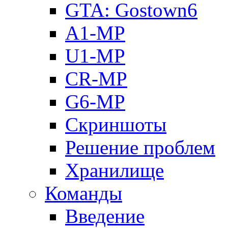
GTA: Gostown6
A1-MP
U1-MP
CR-MP
G6-MP
Скриншоты
Решение проблем
Хранилище
Команды
Введение