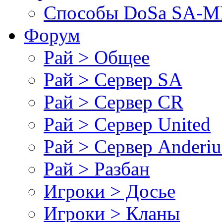
Cпособы DoSа SA-MP
Форум
Рай > Общее
Рай > Сервер SA
Рай > Сервер CR
Рай > Сервер United
Рай > Сервер Anderiu
Рай > Разбан
Игроки > Досье
Игроки > Кланы