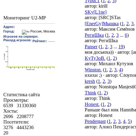
TypucT
(
1
,
2
,
3
)
автор:
kirill
SKy[L1ne]
автор:
[SRC]STas
Мониторинг U2-MP
[EnerGy]Мышка
(
1
,
2
,
3
,
автор:
Максим Семёнов
РегиШка
(
1
,
2
,
3
...
6
)
автор:
РегиШка
Panser
(
1
,
2
,
3
...
19
)
моя досьюха))
·
автор:
[a
KyTy3oB.
(
1
,
2
)
автор:
Михаил Кутузов
Winston.
(
1
,
2
,
3
,
4
)
ихихи ;)
·
автор:
Слоупо
kresh
(
1
,
2
,
3
)
автор:
Nonstopa Masjesti
Think
(
1
,
2
)
Статистика сайта
автор:
Think
Просмотры:
Honest.
(
1
,
2
)
6539
31330360
Раньше был ник Hannibal
Хосты:
автор:
Honest
2696
2208777
Pendergast
(
1
,
2
,
3
,
4
,
5
)
Посетители:
автор:
Алоиз Пендергас
3276
4443236
20