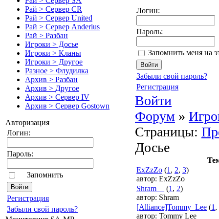
Рай > Сервер SA
Рай > Сервер CR
Логин:
Рай > Сервер United
Рай > Сервер Anderius
Пароль:
Рай > Разбан
Игроки > Досье
Запомнить меня на 
Игроки > Кланы
Игроки > Другое
Разное > Флудилка
Забыли свой пароль?
Архив > Разбан
Регистрация
Архив > Другое
Войти
Архив > Сервер IV
Архив > Сервер Gostown
Форум
»
Игро
Авторизация
Страницы:
Пр
Логин:
Досье
Пароль:
Те
ExZzZo
(
1
,
2
,
3
)
Запомнить
автор:
ExZzZo
Shram__
(
1
,
2
)
автор:
Shram
Pегиcтрaция
[Alliance]Tommy_Lee
(
1
,
Забыли свой пароль?
автор:
Tommy Lee