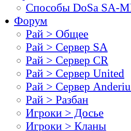
Cпособы DoSа SA-MP
Форум
Рай > Общее
Рай > Сервер SA
Рай > Сервер CR
Рай > Сервер United
Рай > Сервер Anderiu
Рай > Разбан
Игроки > Досье
Игроки > Кланы