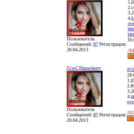
1.[
2.с
3.2
4.
h
ov
ht
ht
Пользователь
Пс
Сообщений:
87
Регистрация:
20.04.2013
//[
[UwC]Strawberry
#5
28.
1.
2.Ю
3.2
4.
h
ov
Пользователь
//
Сообщений:
87
Регистрация:
20.04.2013