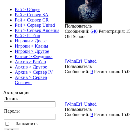
Рай > Общее
Рай > Сервер SA
Рай > Сервер CR
Рай > Сервер United
Пользователь
Рай > Сервер Anderius
Сообщений:
640
Регистрация:
1
Рай > Разбан
Old School
Игроки > Досье
Игроки > Кланы
Игроки > Другое
Разное > Флудилка
[WinnEr]_United_
Архив > Разбан
Пользователь
Архив > Другое
Сообщений:
9
Регистрация:
15.0
Архив > Сервер IV
Архив > Сервер
Gostown
Авторизация
Логин:
[WinnEr]_United_
Пользователь
Пароль:
Сообщений:
9
Регистрация:
15.0
Запомнить