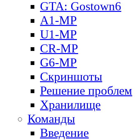
GTA: Gostown6
A1-MP
U1-MP
CR-MP
G6-MP
Скриншоты
Решение проблем
Хранилище
Команды
Введение