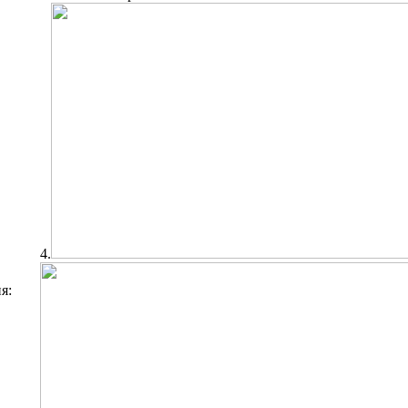
4.
я: