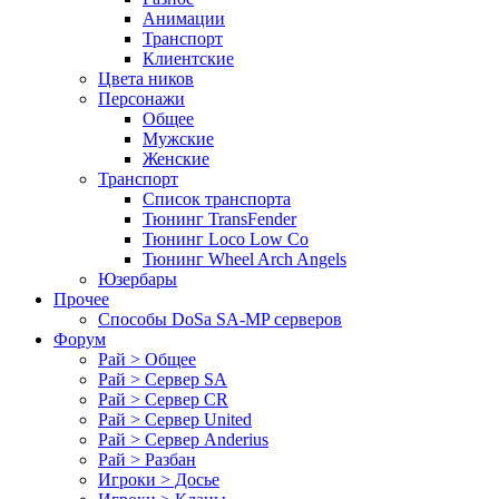
Анимации
Транспорт
Клиентские
Цвета ников
Персонажи
Общее
Мужские
Женские
Транспорт
Список транспорта
Тюнинг TransFender
Тюнинг Loco Low Co
Тюнинг Wheel Arch Angels
Юзербары
Прочее
Cпособы DoSа SA-MP серверов
Форум
Рай > Общее
Рай > Сервер SA
Рай > Сервер CR
Рай > Сервер United
Рай > Сервер Anderius
Рай > Разбан
Игроки > Досье