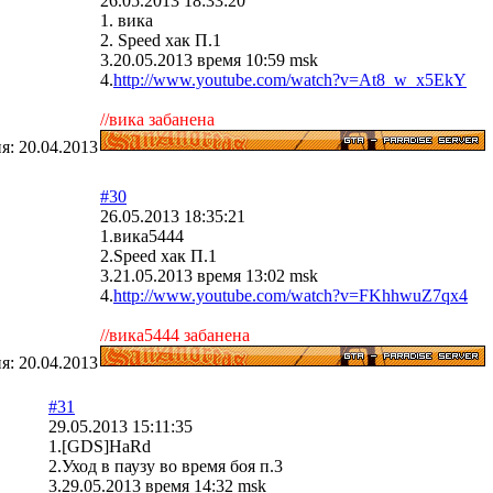
26.05.2013 18:33:20
1. вика
2. Speed хак П.1
3.20.05.2013 время 10:59 msk
4.
http://www.youtube.com/watch?v=At8_w_x5EkY
//вика забанена
ия:
20.04.2013
#30
26.05.2013 18:35:21
1.вика5444
2.Speed хак П.1
3.21.05.2013 время 13:02 msk
4.
http://www.youtube.com/watch?v=FKhhwuZ7qx4
//вика5444 забанена
ия:
20.04.2013
#31
29.05.2013 15:11:35
1.[GDS]HaRd
2.Уход в паузу во время боя п.3
3.29.05.2013 время 14:32 msk