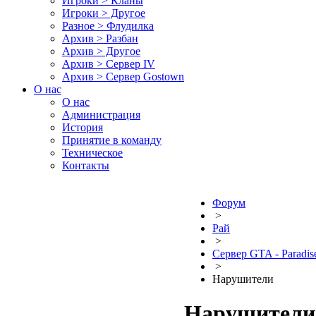
Игроки > Кланы
Игроки > Другое
Разное > Флудилка
Архив > Разбан
Архив > Другое
Архив > Сервер IV
Архив > Сервер Gostown
О нас
О нас
Администрация
История
Принятие в команду
Техническое
Контакты
Форум
>
Рай
>
Сервер GTA - Paradi
>
Нарушители
Нарушители