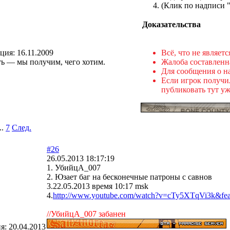
(Клик по надписи 
Доказательства
ация:
16.11.2009
Всё, что не являетс
ть — мы получим, чего хотим.
Жалоба составленна
Для сообщения о на
Если игрок получил
публиковать тут уж
..
7
След.
#26
26.05.2013 18:17:19
1. УбийцА_007
2. Юзает баг на бесконечные патроны с савнов
3.22.05.2013 время 10:17 msk
4.
http://www.youtube.com/watch?v=cTy5XTqVi3k&fea
//УбийцА_007 забанен
ия:
20.04.2013