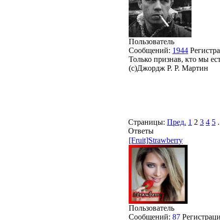
Пользователь
Сообщений:
1944
Регистр
Только признав, кто мы ес
(с)Джордж Р. Р. Мартин
Страницы:
Пред.
1
2
3
4
5
.
Ответы
[Fruit]Strawberry
Пользователь
Сообщений:
87
Регистрац