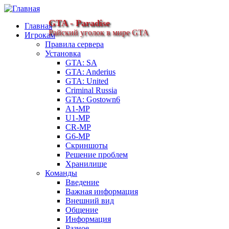
GTA - Paradise
Главная
Райский уголок в мире GTA
Игрокам
Правила сервера
Установка
GTA: SA
GTA: Anderius
GTA: United
Criminal Russia
GTA: Gostown6
A1-MP
U1-MP
CR-MP
G6-MP
Скриншоты
Решение проблем
Хранилище
Команды
Введение
Важная информация
Внешний вид
Общение
Информация
Разное