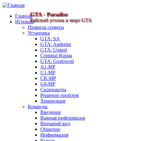
GTA - Paradise
Главная
Райский уголок в мире GTA
Игрокам
Правила сервера
Установка
GTA: SA
GTA: Anderius
GTA: United
Criminal Russia
GTA: Gostown6
A1-MP
U1-MP
CR-MP
G6-MP
Скриншоты
Решение проблем
Хранилище
Команды
Введение
Важная информация
Внешний вид
Общение
Информация
Разное