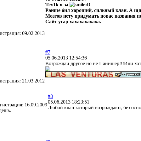
Tev1k я за
Ранше бил хароший, сильный клан. А щя
Мозгов нету придумать новає названия п
Сайт угар хахахахахаха.
истрация:
09.02.2013
#7
05.06.2013 12:54:36
Возрождай другое но не Панишер!!!Или хот
истрация:
21.03.2012
#8
05.06.2013 18:23:51
гистрация:
16.09.2009
Любой клан который возрождают, без осно
дешь.