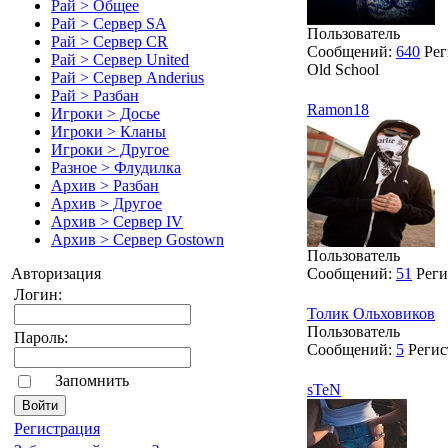
Рай > Общее
Рай > Сервер SA
Пользователь
Рай > Сервер CR
Сообщений:
640
Рег
Рай > Сервер United
Old School
Рай > Сервер Anderius
Рай > Разбан
Ramon18
Игроки > Досье
Игроки > Кланы
Игроки > Другое
Разное > Флудилка
Архив > Разбан
Архив > Другое
Архив > Сервер IV
Архив > Сервер Gostown
Пользователь
Сообщений:
51
Реги
Авторизация
Логин:
Толик Ольховиков
Пользователь
Пароль:
Сообщений:
5
Регис
Запомнить
sTeN
Pегиcтрaция