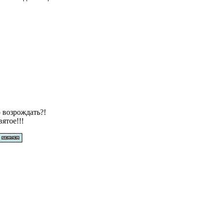
 возрождать?!
вятое!!!