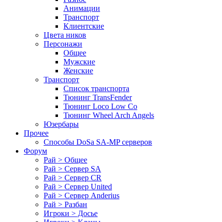
Анимации
Транспорт
Клиентские
Цвета ников
Персонажи
Общее
Мужские
Женские
Транспорт
Список транспорта
Тюнинг TransFender
Тюнинг Loco Low Co
Тюнинг Wheel Arch Angels
Юзербары
Прочее
Cпособы DoSа SA-MP серверов
Форум
Рай > Общее
Рай > Сервер SA
Рай > Сервер CR
Рай > Сервер United
Рай > Сервер Anderius
Рай > Разбан
Игроки > Досье