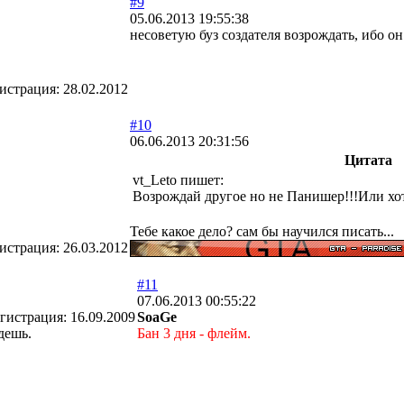
#9
05.06.2013 19:55:38
несоветую буз создателя возрождать, ибо о
истрация:
28.02.2012
#10
06.06.2013 20:31:56
Цитата
vt_Leto пишет:
Возрождай другое но не Панишер!!!Или хот
Тебе какое дело? сам бы научился писать...
истрация:
26.03.2012
#11
07.06.2013 00:55:22
гистрация:
16.09.2009
SoaGe
дешь.
Бан 3 дня - флейм.