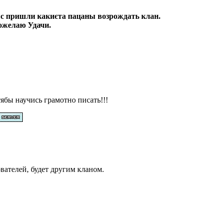
с пришли какиєта пацаны возрождать клан.
ожелаю Удачи.
ябы научись грамотно писать!!!
вателей, будет другим кланом.