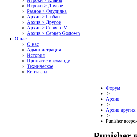
Игроки > Кланы
Игроки > Другое
Разное > Флудилка
Архив > Разбан
Архив > Другое
Архив > Сервер IV
Архив > Сервер Gostown
О нас
О нас
Администрация
История
Принятие в команду
Техническое
Контакты
Форум
>
Архив
>
Архив других
>
Punisher возр
Punisher 