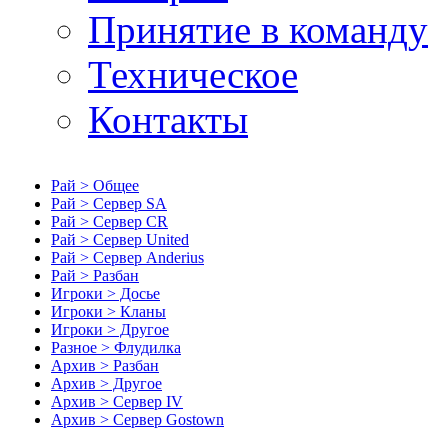
Принятие в команду
Техническое
Контакты
Рай > Общее
Рай > Сервер SA
Рай > Сервер CR
Рай > Сервер United
Рай > Сервер Anderius
Рай > Разбан
Игроки > Досье
Игроки > Кланы
Игроки > Другое
Разное > Флудилка
Архив > Разбан
Архив > Другое
Архив > Сервер IV
Архив > Сервер Gostown