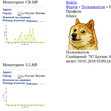
Мониторинг CR-MP
Войти
Форум
»
Пользователи
»
F
Профиль
Felave
Пользователь
Cообщений:
797
Баллов:
0
визит:
10.01.2018 03:09:24
Мониторинг U2-MP