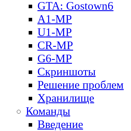
GTA: Gostown6
A1-MP
U1-MP
CR-MP
G6-MP
Скриншоты
Решение проблем
Хранилище
Команды
Введение