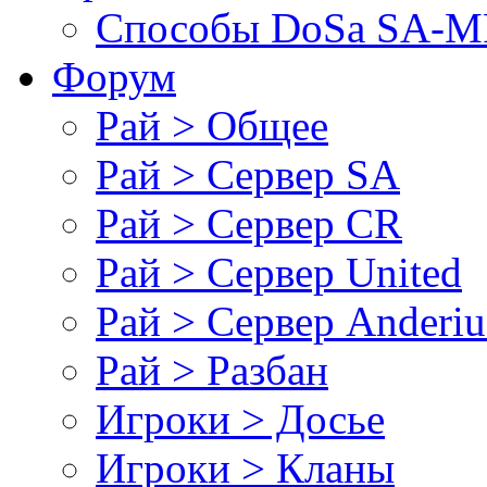
Cпособы DoSа SA-MP
Форум
Рай > Общее
Рай > Сервер SA
Рай > Сервер CR
Рай > Сервер United
Рай > Сервер Anderiu
Рай > Разбан
Игроки > Досье
Игроки > Кланы