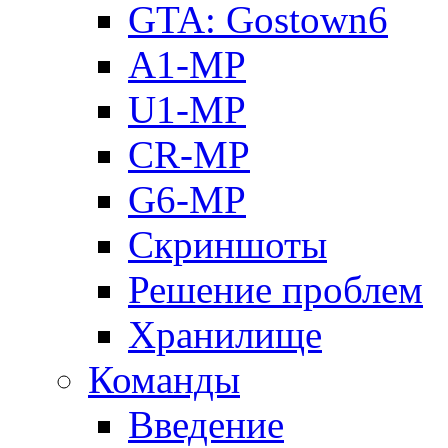
GTA: Gostown6
A1-MP
U1-MP
CR-MP
G6-MP
Скриншоты
Решение проблем
Хранилище
Команды
Введение