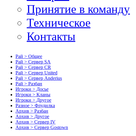
Принятие в команду
Техническое
Контакты
Рай > Общее
Рай > Сервер SA
Рай > Сервер CR
Рай > Сервер United
Рай > Сервер Anderius
Рай > Разбан
Игроки > Досье
Игроки > Кланы
Игроки > Другое
Разное > Флудилка
Архив > Разбан
Архив > Другое
Архив > Сервер IV
Архив > Сервер Gostown