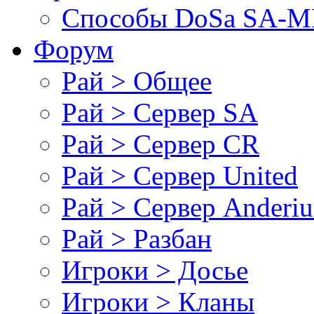
Cпособы DoSа SA-MP
Форум
Рай > Общее
Рай > Сервер SA
Рай > Сервер CR
Рай > Сервер United
Рай > Сервер Anderiu
Рай > Разбан
Игроки > Досье
Игроки > Кланы