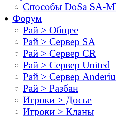
Cпособы DoSа SA-MP
Форум
Рай > Общее
Рай > Сервер SA
Рай > Сервер CR
Рай > Сервер United
Рай > Сервер Anderiu
Рай > Разбан
Игроки > Досье
Игроки > Кланы