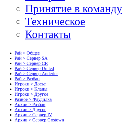
Принятие в команду
Техническое
Контакты
Рай > Общее
Рай > Сервер SA
Рай > Сервер CR
Рай > Сервер United
Рай > Сервер Anderius
Рай > Разбан
Игроки > Досье
Игроки > Кланы
Игроки > Другое
Разное > Флудилка
Архив > Разбан
Архив > Другое
Архив > Сервер IV
Архив > Сервер Gostown