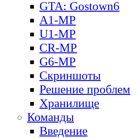
GTA: Gostown6
A1-MP
U1-MP
CR-MP
G6-MP
Скриншоты
Решение проблем
Хранилище
Команды
Введение