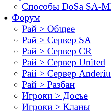
Cпособы DoSа SA-MP
Форум
Рай > Общее
Рай > Сервер SA
Рай > Сервер CR
Рай > Сервер United
Рай > Сервер Anderiu
Рай > Разбан
Игроки > Досье
Игроки > Кланы