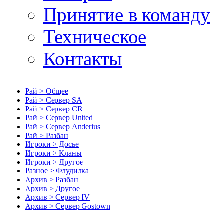
Принятие в команду
Техническое
Контакты
Рай > Общее
Рай > Сервер SA
Рай > Сервер CR
Рай > Сервер United
Рай > Сервер Anderius
Рай > Разбан
Игроки > Досье
Игроки > Кланы
Игроки > Другое
Разное > Флудилка
Архив > Разбан
Архив > Другое
Архив > Сервер IV
Архив > Сервер Gostown