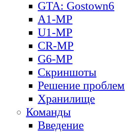
GTA: Gostown6
A1-MP
U1-MP
CR-MP
G6-MP
Скриншоты
Решение проблем
Хранилище
Команды
Введение