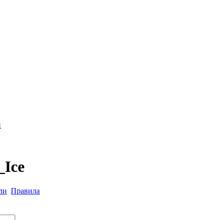
и
_Ice
ли
Правила