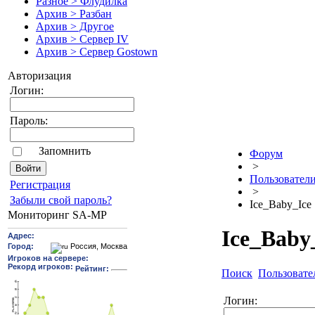
Разное > Флудилка
Архив > Разбан
Архив > Другое
Архив > Сервер IV
Архив > Сервер Gostown
Авторизация
Логин:
Пароль:
Запомнить
Форум
>
Пользовател
Pегиcтрaция
>
Забыли свой пароль?
Ice_Baby_Ice
Мониторинг SA-MP
Ice_Baby
Поиск
Пользовате
Логин: