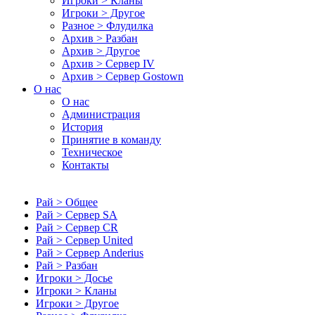
Игроки > Кланы
Игроки > Другое
Разное > Флудилка
Архив > Разбан
Архив > Другое
Архив > Сервер IV
Архив > Сервер Gostown
О нас
О нас
Администрация
История
Принятие в команду
Техническое
Контакты
Рай > Общее
Рай > Сервер SA
Рай > Сервер CR
Рай > Сервер United
Рай > Сервер Anderius
Рай > Разбан
Игроки > Досье
Игроки > Кланы
Игроки > Другое