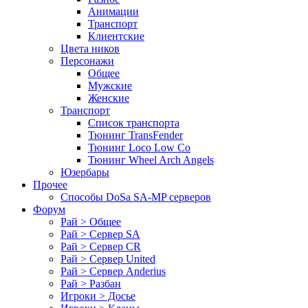
Анимации
Транспорт
Клиентские
Цвета ников
Персонажи
Общее
Мужские
Женские
Транспорт
Список транспорта
Тюнинг TransFender
Тюнинг Loco Low Co
Тюнинг Wheel Arch Angels
Юзербары
Прочее
Cпособы DoSа SA-MP серверов
Форум
Рай > Общее
Рай > Сервер SA
Рай > Сервер CR
Рай > Сервер United
Рай > Сервер Anderius
Рай > Разбан
Игроки > Досье