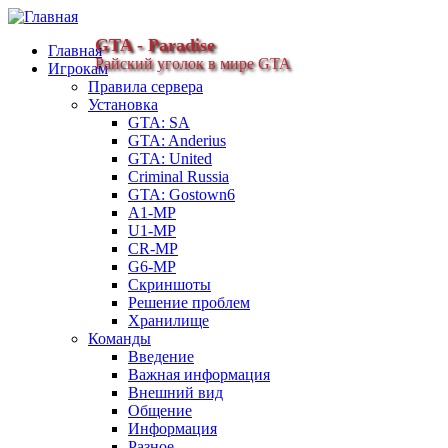
GTA - Paradise
Главная
Райский уголок в мире GTA
Игрокам
Правила сервера
Установка
GTA: SA
GTA: Anderius
GTA: United
Criminal Russia
GTA: Gostown6
A1-MP
U1-MP
CR-MP
G6-MP
Скриншоты
Решение проблем
Хранилище
Команды
Введение
Важная информация
Внешний вид
Общение
Информация
Разное