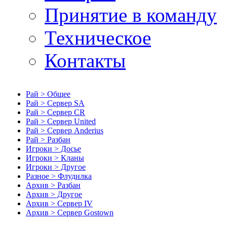
Принятие в команду
Техническое
Контакты
Рай > Общее
Рай > Сервер SA
Рай > Сервер CR
Рай > Сервер United
Рай > Сервер Anderius
Рай > Разбан
Игроки > Досье
Игроки > Кланы
Игроки > Другое
Разное > Флудилка
Архив > Разбан
Архив > Другое
Архив > Сервер IV
Архив > Сервер Gostown