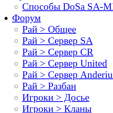
Cпособы DoSа SA-MP
Форум
Рай > Общее
Рай > Сервер SA
Рай > Сервер CR
Рай > Сервер United
Рай > Сервер Anderiu
Рай > Разбан
Игроки > Досье
Игроки > Кланы