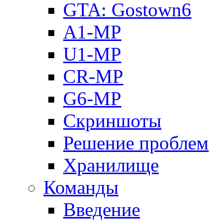
GTA: Gostown6
A1-MP
U1-MP
CR-MP
G6-MP
Скриншоты
Решение проблем
Хранилище
Команды
Введение