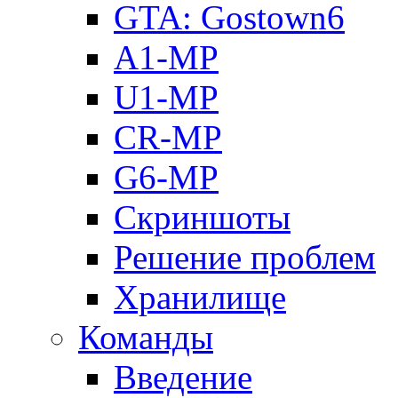
GTA: Gostown6
A1-MP
U1-MP
CR-MP
G6-MP
Скриншоты
Решение проблем
Хранилище
Команды
Введение