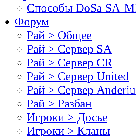
Cпособы DoSа SA-MP
Форум
Рай > Общее
Рай > Сервер SA
Рай > Сервер CR
Рай > Сервер United
Рай > Сервер Anderiu
Рай > Разбан
Игроки > Досье
Игроки > Кланы