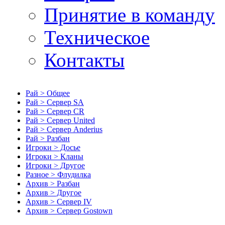
Принятие в команду
Техническое
Контакты
Рай > Общее
Рай > Сервер SA
Рай > Сервер CR
Рай > Сервер United
Рай > Сервер Anderius
Рай > Разбан
Игроки > Досье
Игроки > Кланы
Игроки > Другое
Разное > Флудилка
Архив > Разбан
Архив > Другое
Архив > Сервер IV
Архив > Сервер Gostown