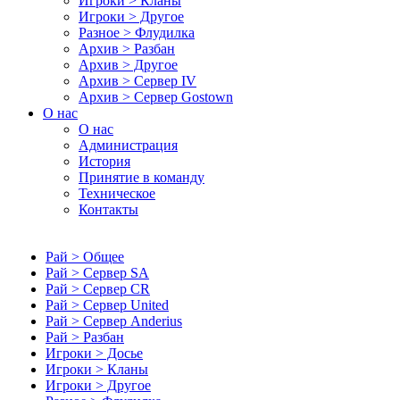
Игроки > Кланы
Игроки > Другое
Разное > Флудилка
Архив > Разбан
Архив > Другое
Архив > Сервер IV
Архив > Сервер Gostown
О нас
О нас
Администрация
История
Принятие в команду
Техническое
Контакты
Рай > Общее
Рай > Сервер SA
Рай > Сервер CR
Рай > Сервер United
Рай > Сервер Anderius
Рай > Разбан
Игроки > Досье
Игроки > Кланы
Игроки > Другое