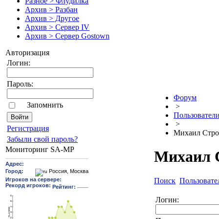
Разное > Флудилка
Архив > Разбан
Архив > Другое
Архив > Сервер IV
Архив > Сервер Gostown
Авторизация
Логин:
Пароль:
Форум
Запомнить
>
Пользовател
>
Pегиcтрaция
Михаил Стро
Забыли свой пароль?
Мониторинг SA-MP
Михаил 
Поиск
Пользовате
Логин: