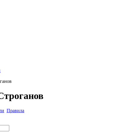
и
ганов
Строганов
ли
Правила