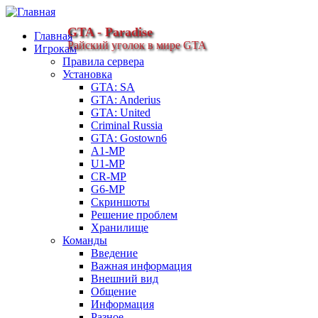
GTA - Paradise
Главная
Райский уголок в мире GTA
Игрокам
Правила сервера
Установка
GTA: SA
GTA: Anderius
GTA: United
Criminal Russia
GTA: Gostown6
A1-MP
U1-MP
CR-MP
G6-MP
Скриншоты
Решение проблем
Хранилище
Команды
Введение
Важная информация
Внешний вид
Общение
Информация
Разное