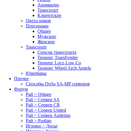
Анимации
Транспорт
Клиентские
Цвета ников
Персонажи
Общее
Мужские
Женские
Транспорт
Список транспорта
Тюнинг TransFender
Тюнинг Loco Low Co
Тюнинг Wheel Arch Angels
Юзербары
Прочее
Cпособы DoSа SA-MP серверов
Форум
Рай > Общее
Рай > Сервер SA
Рай > Сервер CR
Рай > Сервер United
Рай > Сервер Anderius
Рай > Разбан
Игроки > Досье