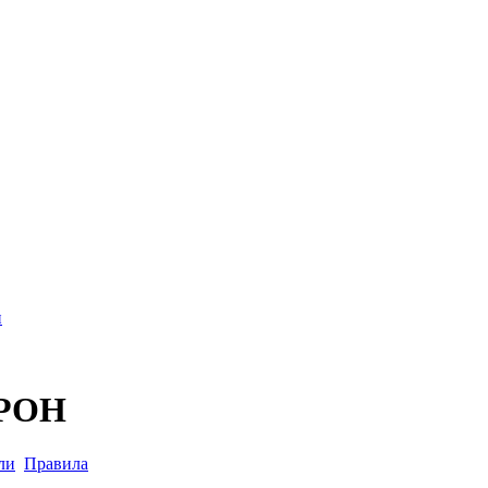
и
POH
ли
Правила