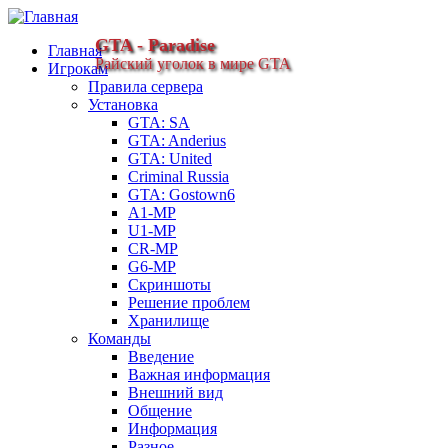
GTA - Paradise
Главная
Райский уголок в мире GTA
Игрокам
Правила сервера
Установка
GTA: SA
GTA: Anderius
GTA: United
Criminal Russia
GTA: Gostown6
A1-MP
U1-MP
CR-MP
G6-MP
Скриншоты
Решение проблем
Хранилище
Команды
Введение
Важная информация
Внешний вид
Общение
Информация
Разное