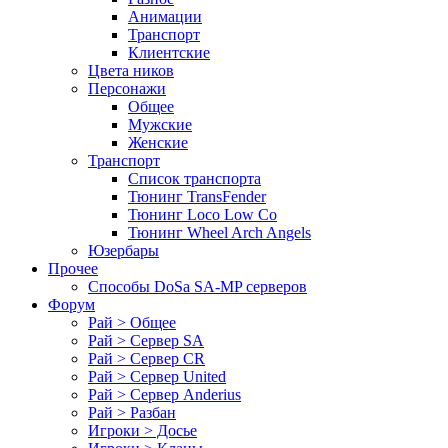
Анимации
Транспорт
Клиентские
Цвета ников
Персонажи
Общее
Мужские
Женские
Транспорт
Список транспорта
Тюнинг TransFender
Тюнинг Loco Low Co
Тюнинг Wheel Arch Angels
Юзербары
Прочее
Cпособы DoSа SA-MP серверов
Форум
Рай > Общее
Рай > Сервер SA
Рай > Сервер CR
Рай > Сервер United
Рай > Сервер Anderius
Рай > Разбан
Игроки > Досье