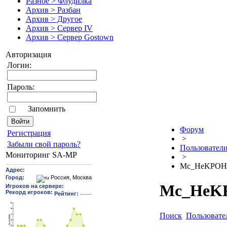
Разное > Флудилка
Архив > Разбан
Архив > Другое
Архив > Сервер IV
Архив > Сервер Gostown
Авторизация
Логин:
Пароль:
Запомнить
Форум
Pегиcтрaция
>
Забыли свой пароль?
Пользовател
Мониторинг SA-MP
>
Mc_HeKPOH
Mc_HeK
Поиск
Пользовате