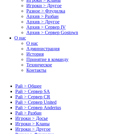
Игроки > Кланы
Игроки > Другое
Разное > Флудилка
Архив > Разбан
Архив > Другое
Архив > Сервер IV
Архив > Сервер Gostown
О нас
О нас
Администрация
История
Принятие в команду
Техническое
Контакты
Рай > Общее
Рай > Сервер SA
Рай > Сервер CR
Рай > Сервер United
Рай > Сервер Anderius
Рай > Разбан
Игроки > Досье
Игроки > Кланы
Игроки > Другое