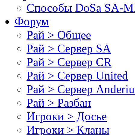
Cпособы DoSа SA-MP
Форум
Рай > Общее
Рай > Сервер SA
Рай > Сервер CR
Рай > Сервер United
Рай > Сервер Anderiu
Рай > Разбан
Игроки > Досье
Игроки > Кланы