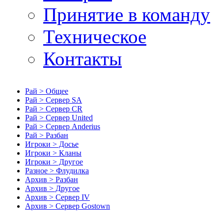
Принятие в команду
Техническое
Контакты
Рай > Общее
Рай > Сервер SA
Рай > Сервер CR
Рай > Сервер United
Рай > Сервер Anderius
Рай > Разбан
Игроки > Досье
Игроки > Кланы
Игроки > Другое
Разное > Флудилка
Архив > Разбан
Архив > Другое
Архив > Сервер IV
Архив > Сервер Gostown