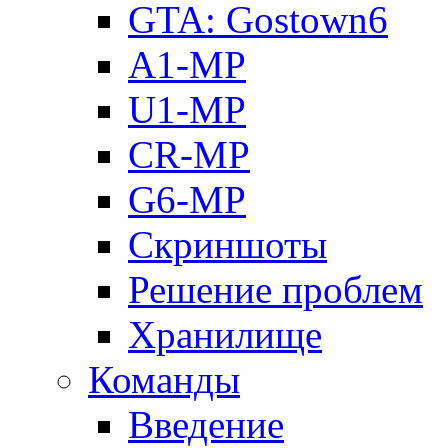
GTA: Gostown6
A1-MP
U1-MP
CR-MP
G6-MP
Скриншоты
Решение проблем
Хранилище
Команды
Введение