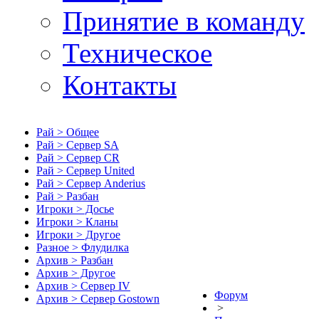
Принятие в команду
Техническое
Контакты
Рай > Общее
Рай > Сервер SA
Рай > Сервер CR
Рай > Сервер United
Рай > Сервер Anderius
Рай > Разбан
Игроки > Досье
Игроки > Кланы
Игроки > Другое
Разное > Флудилка
Архив > Разбан
Архив > Другое
Архив > Сервер IV
Форум
Архив > Сервер Gostown
>