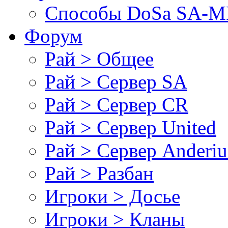
Cпособы DoSа SA-MP
Форум
Рай > Общее
Рай > Сервер SA
Рай > Сервер CR
Рай > Сервер United
Рай > Сервер Anderiu
Рай > Разбан
Игроки > Досье
Игроки > Кланы