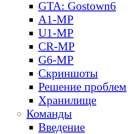
GTA: Gostown6
A1-MP
U1-MP
CR-MP
G6-MP
Скриншоты
Решение проблем
Хранилище
Команды
Введение