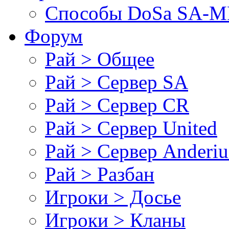
Cпособы DoSа SA-MP
Форум
Рай > Общее
Рай > Сервер SA
Рай > Сервер CR
Рай > Сервер United
Рай > Сервер Anderiu
Рай > Разбан
Игроки > Досье
Игроки > Кланы