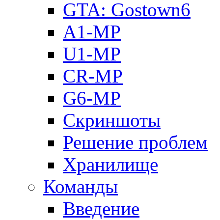
GTA: Gostown6
A1-MP
U1-MP
CR-MP
G6-MP
Скриншоты
Решение проблем
Хранилище
Команды
Введение