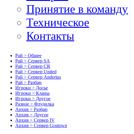
Принятие в команду
Техническое
Контакты
Рай > Общее
Рай > Сервер SA
Рай > Сервер CR
Рай > Сервер United
Рай > Сервер Anderius
Рай > Разбан
Игроки > Досье
Игроки > Кланы
Игроки > Другое
Разное > Флудилка
Архив > Разбан
Архив > Другое
Архив > Сервер IV
Архив > Сервер Gostown