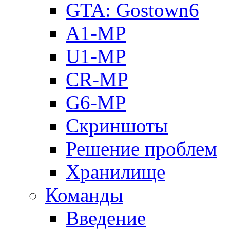
GTA: Gostown6
A1-MP
U1-MP
CR-MP
G6-MP
Скриншоты
Решение проблем
Хранилище
Команды
Введение