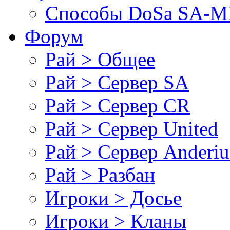
Cпособы DoSа SA-MP
Форум
Рай > Общее
Рай > Сервер SA
Рай > Сервер CR
Рай > Сервер United
Рай > Сервер Anderiu
Рай > Разбан
Игроки > Досье
Игроки > Кланы