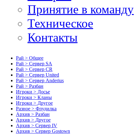
Принятие в команду
Техническое
Контакты
Рай > Общее
Рай > Сервер SA
Рай > Сервер CR
Рай > Сервер United
Рай > Сервер Anderius
Рай > Разбан
Игроки > Досье
Игроки > Кланы
Игроки > Другое
Разное > Флудилка
Архив > Разбан
Архив > Другое
Архив > Сервер IV
Архив > Сервер Gostown