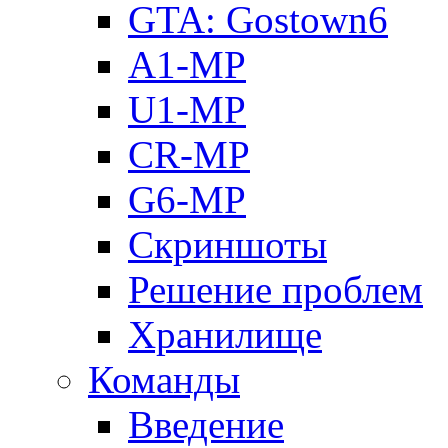
GTA: Gostown6
A1-MP
U1-MP
CR-MP
G6-MP
Скриншоты
Решение проблем
Хранилище
Команды
Введение