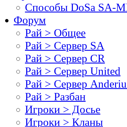
Cпособы DoSа SA-MP
Форум
Рай > Общее
Рай > Сервер SA
Рай > Сервер CR
Рай > Сервер United
Рай > Сервер Anderiu
Рай > Разбан
Игроки > Досье
Игроки > Кланы