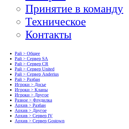
Принятие в команду
Техническое
Контакты
Рай > Общее
Рай > Сервер SA
Рай > Сервер CR
Рай > Сервер United
Рай > Сервер Anderius
Рай > Разбан
Игроки > Досье
Игроки > Кланы
Игроки > Другое
Разное > Флудилка
Архив > Разбан
Архив > Другое
Архив > Сервер IV
Архив > Сервер Gostown