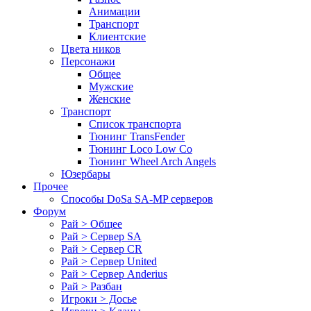
Анимации
Транспорт
Клиентские
Цвета ников
Персонажи
Общее
Мужские
Женские
Транспорт
Список транспорта
Тюнинг TransFender
Тюнинг Loco Low Co
Тюнинг Wheel Arch Angels
Юзербары
Прочее
Cпособы DoSа SA-MP серверов
Форум
Рай > Общее
Рай > Сервер SA
Рай > Сервер CR
Рай > Сервер United
Рай > Сервер Anderius
Рай > Разбан
Игроки > Досье