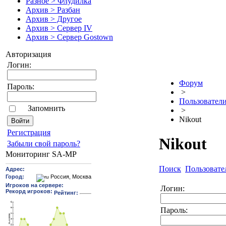
Разное > Флудилка
Архив > Разбан
Архив > Другое
Архив > Сервер IV
Архив > Сервер Gostown
Авторизация
Логин:
Форум
Пароль:
>
Пользовател
Запомнить
>
Nikout
Pегиcтрaция
Nikout
Забыли свой пароль?
Мониторинг SA-MP
Поиск
Пользовате
Логин:
Пароль: