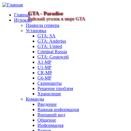
GTA - Paradise
Главная
Райский уголок в мире GTA
Игрокам
Правила сервера
Установка
GTA: SA
GTA: Anderius
GTA: United
Criminal Russia
GTA: Gostown6
A1-MP
U1-MP
CR-MP
G6-MP
Скриншоты
Решение проблем
Хранилище
Команды
Введение
Важная информация
Внешний вид
Общение
Информация
Разное