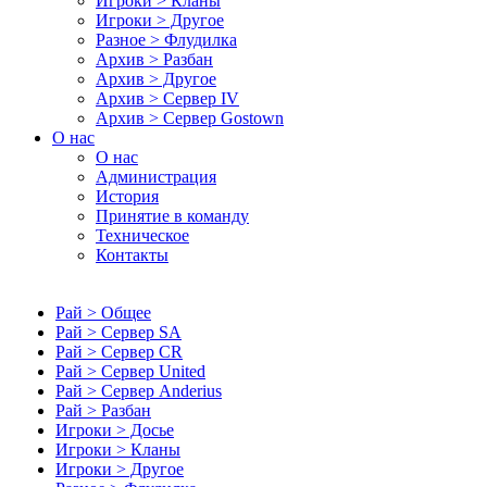
Игроки > Кланы
Игроки > Другое
Разное > Флудилка
Архив > Разбан
Архив > Другое
Архив > Сервер IV
Архив > Сервер Gostown
О нас
О нас
Администрация
История
Принятие в команду
Техническое
Контакты
Рай > Общее
Рай > Сервер SA
Рай > Сервер CR
Рай > Сервер United
Рай > Сервер Anderius
Рай > Разбан
Игроки > Досье
Игроки > Кланы
Игроки > Другое