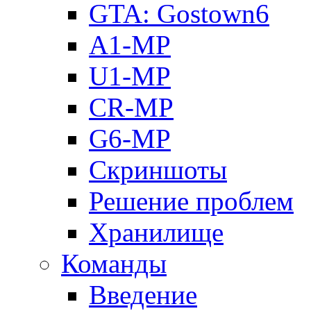
GTA: Gostown6
A1-MP
U1-MP
CR-MP
G6-MP
Скриншоты
Решение проблем
Хранилище
Команды
Введение