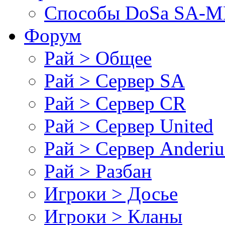
Cпособы DoSа SA-MP
Форум
Рай > Общее
Рай > Сервер SA
Рай > Сервер CR
Рай > Сервер United
Рай > Сервер Anderiu
Рай > Разбан
Игроки > Досье
Игроки > Кланы