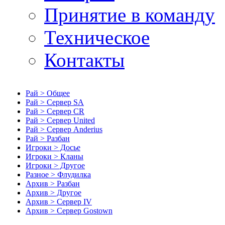
Принятие в команду
Техническое
Контакты
Рай > Общее
Рай > Сервер SA
Рай > Сервер CR
Рай > Сервер United
Рай > Сервер Anderius
Рай > Разбан
Игроки > Досье
Игроки > Кланы
Игроки > Другое
Разное > Флудилка
Архив > Разбан
Архив > Другое
Архив > Сервер IV
Архив > Сервер Gostown