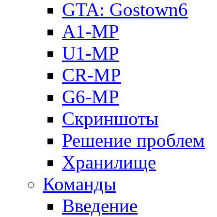
GTA: Gostown6
A1-MP
U1-MP
CR-MP
G6-MP
Скриншоты
Решение проблем
Хранилище
Команды
Введение