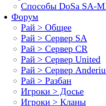
Cпособы DoSа SA-MP
Форум
Рай > Общее
Рай > Сервер SA
Рай > Сервер CR
Рай > Сервер United
Рай > Сервер Anderiu
Рай > Разбан
Игроки > Досье
Игроки > Кланы