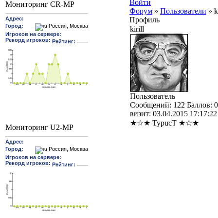
Войти
Мониторинг CR-MP
Форум
»
Пользователи
»
k
Профиль
kirill
Пользователь
Cообщений:
122
Баллов:
0
визит:
03.04.2015 17:17:22
★☆★ TypucT ★☆★
Мониторинг U2-MP