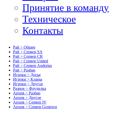
Принятие в команду
Техническое
Контакты
Рай > Общее
Рай > Сервер SA
Рай > Сервер CR
Рай > Сервер United
Рай > Сервер Anderius
Рай > Разбан
Игроки > Досье
Игроки > Кланы
Игроки > Другое
Разное > Флудилка
Архив > Разбан
Архив > Другое
Архив > Сервер IV
Архив > Сервер Gostown