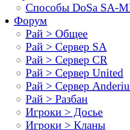
Cпособы DoSа SA-MP
Форум
Рай > Общее
Рай > Сервер SA
Рай > Сервер CR
Рай > Сервер United
Рай > Сервер Anderiu
Рай > Разбан
Игроки > Досье
Игроки > Кланы