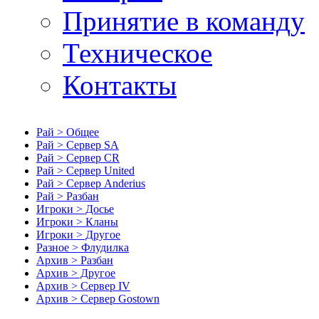
Принятие в команду
Техническое
Контакты
Рай > Общее
Рай > Сервер SA
Рай > Сервер CR
Рай > Сервер United
Рай > Сервер Anderius
Рай > Разбан
Игроки > Досье
Игроки > Кланы
Игроки > Другое
Разное > Флудилка
Архив > Разбан
Архив > Другое
Архив > Сервер IV
Архив > Сервер Gostown