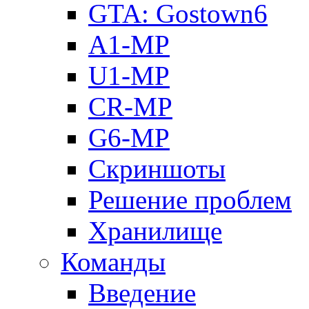
GTA: Gostown6
A1-MP
U1-MP
CR-MP
G6-MP
Скриншоты
Решение проблем
Хранилище
Команды
Введение