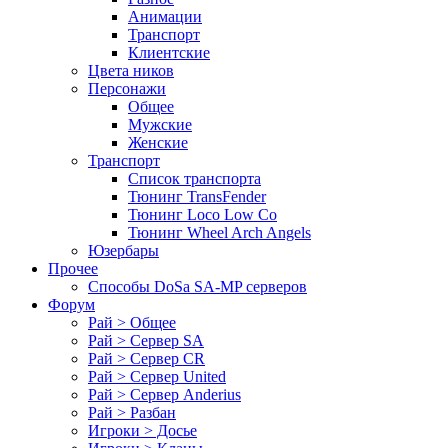
Анимации
Транспорт
Клиентские
Цвета ников
Персонажи
Общее
Мужские
Женские
Транспорт
Список транспорта
Тюнинг TransFender
Тюнинг Loco Low Co
Тюнинг Wheel Arch Angels
Юзербары
Прочее
Cпособы DoSа SA-MP серверов
Форум
Рай > Общее
Рай > Сервер SA
Рай > Сервер CR
Рай > Сервер United
Рай > Сервер Anderius
Рай > Разбан
Игроки > Досье