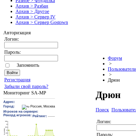
Разное > Флудилка
Архив > Разбан
Архив > Другое
Архив > Сервер IV
Архив > Сервер Gostown
Авторизация
Логин:
Пароль:
Форум
>
Запомнить
Пользовател
>
Pегиcтрaция
Дрюн
Забыли свой пароль?
Дрюн
Мониторинг SA-MP
Поиск
Пользовате
Логин:
Пароль: