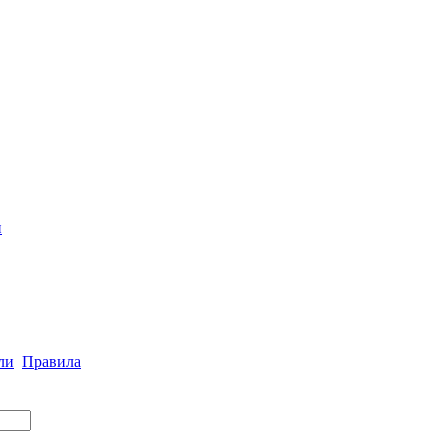
и
ли
Правила