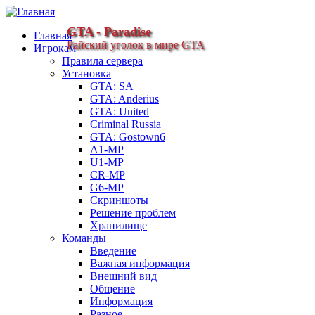
GTA - Paradise
Главная
Райский уголок в мире GTA
Игрокам
Правила сервера
Установка
GTA: SA
GTA: Anderius
GTA: United
Criminal Russia
GTA: Gostown6
A1-MP
U1-MP
CR-MP
G6-MP
Скриншоты
Решение проблем
Хранилище
Команды
Введение
Важная информация
Внешний вид
Общение
Информация
Разное