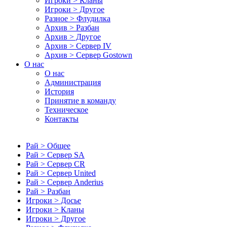
Игроки > Кланы
Игроки > Другое
Разное > Флудилка
Архив > Разбан
Архив > Другое
Архив > Сервер IV
Архив > Сервер Gostown
О нас
О нас
Администрация
История
Принятие в команду
Техническое
Контакты
Рай > Общее
Рай > Сервер SA
Рай > Сервер CR
Рай > Сервер United
Рай > Сервер Anderius
Рай > Разбан
Игроки > Досье
Игроки > Кланы
Игроки > Другое