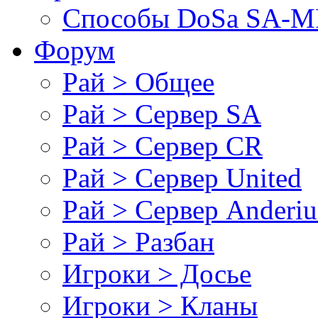
Cпособы DoSа SA-MP
Форум
Рай > Общее
Рай > Сервер SA
Рай > Сервер CR
Рай > Сервер United
Рай > Сервер Anderiu
Рай > Разбан
Игроки > Досье
Игроки > Кланы