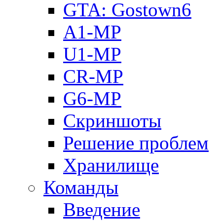
GTA: Gostown6
A1-MP
U1-MP
CR-MP
G6-MP
Скриншоты
Решение проблем
Хранилище
Команды
Введение