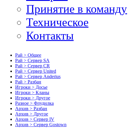
Принятие в команду
Техническое
Контакты
Рай > Общее
Рай > Сервер SA
Рай > Сервер CR
Рай > Сервер United
Рай > Сервер Anderius
Рай > Разбан
Игроки > Досье
Игроки > Кланы
Игроки > Другое
Разное > Флудилка
Архив > Разбан
Архив > Другое
Архив > Сервер IV
Архив > Сервер Gostown