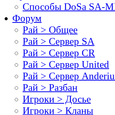
Cпособы DoSа SA-MP
Форум
Рай > Общее
Рай > Сервер SA
Рай > Сервер CR
Рай > Сервер United
Рай > Сервер Anderiu
Рай > Разбан
Игроки > Досье
Игроки > Кланы