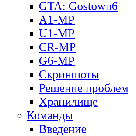
GTA: Gostown6
A1-MP
U1-MP
CR-MP
G6-MP
Скриншоты
Решение проблем
Хранилище
Команды
Введение