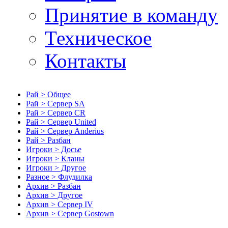
Принятие в команду
Техническое
Контакты
Рай > Общее
Рай > Сервер SA
Рай > Сервер CR
Рай > Сервер United
Рай > Сервер Anderius
Рай > Разбан
Игроки > Досье
Игроки > Кланы
Игроки > Другое
Разное > Флудилка
Архив > Разбан
Архив > Другое
Архив > Сервер IV
Архив > Сервер Gostown