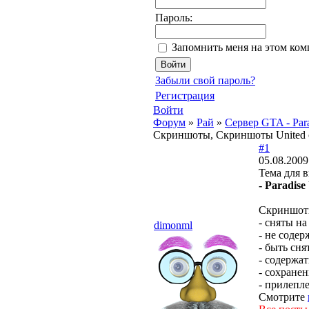
Пароль:
Запомнить меня на этом ко
Забыли свой пароль?
Регистрация
Войти
Форум
»
Рай
»
Сервер GTA - Para
Скриншоты, Скриншоты United 
#1
05.08.2009
Тема для 
- Paradise
Скриншот
- сняты на
dimonml
- не соде
- быть сня
- содержа
- сохранен
- прилепл
Смотрите