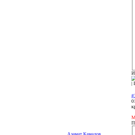
И
|
#
0
к
М
П
Азамат Камалов