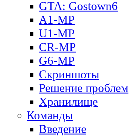
GTA: Gostown6
A1-MP
U1-MP
CR-MP
G6-MP
Скриншоты
Решение проблем
Хранилище
Команды
Введение