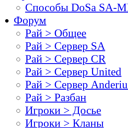
Cпособы DoSа SA-MP
Форум
Рай > Общее
Рай > Сервер SA
Рай > Сервер CR
Рай > Сервер United
Рай > Сервер Anderiu
Рай > Разбан
Игроки > Досье
Игроки > Кланы