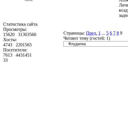
Личн
возд
задн
Статистика сайта
Просмотры:
Страницы:
Пред.
1
...
5
6
7
8
9
15620
31303560
Читают тему (гостей:
1
)
Хосты:
4743
2201565
Посетители:
7613
4431451
33