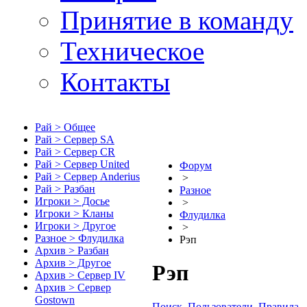
Принятие в команду
Техническое
Контакты
Рай > Общее
Рай > Сервер SA
Рай > Сервер CR
Рай > Сервер United
Форум
Рай > Сервер Anderius
>
Рай > Разбан
Разное
Игроки > Досье
>
Игроки > Кланы
Флудилка
Игроки > Другое
>
Разное > Флудилка
Рэп
Архив > Разбан
Архив > Другое
Рэп
Архив > Сервер IV
Архив > Сервер
Gostown
Поиск
Пользователи
Правила