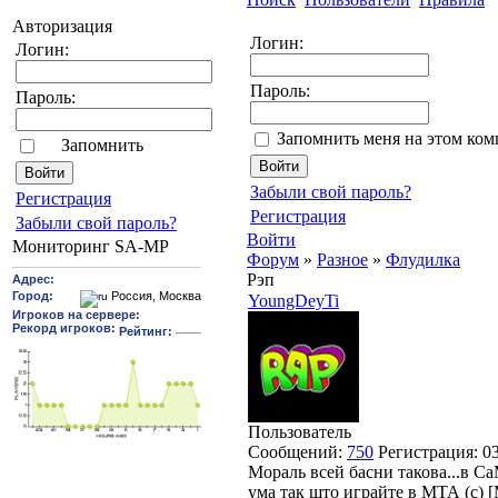
Авторизация
Логин:
Логин:
Пароль:
Пароль:
Запомнить меня на этом ко
Запомнить
Забыли свой пароль?
Pегиcтрaция
Регистрация
Забыли свой пароль?
Войти
Мониторинг SA-MP
Форум
»
Разное
»
Флудилка
Рэп
YoungDeyTi
Пользователь
Сообщений:
750
Регистрация:
0
Мораль всей басни такова...в С
ума так што играйте в МТА (с)