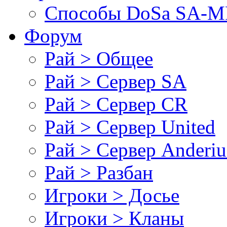
Cпособы DoSа SA-MP
Форум
Рай > Общее
Рай > Сервер SA
Рай > Сервер CR
Рай > Сервер United
Рай > Сервер Anderiu
Рай > Разбан
Игроки > Досье
Игроки > Кланы