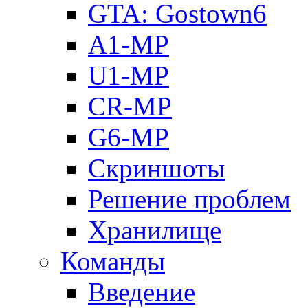
GTA: Gostown6
A1-MP
U1-MP
CR-MP
G6-MP
Скриншоты
Решение проблем
Хранилище
Команды
Введение