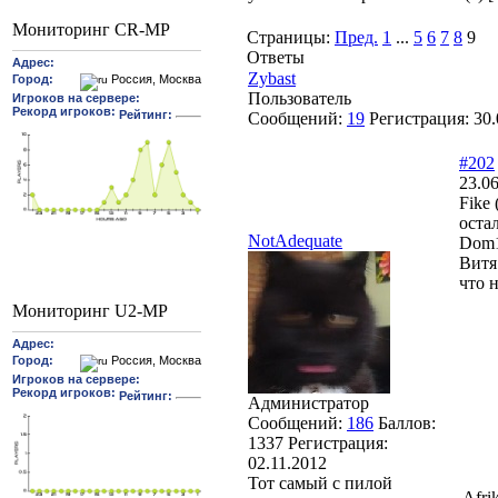
Мониторинг CR-MP
Страницы:
Пред.
1
...
5
6
7
8
9
Ответы
Zybast
Пользователь
Сообщений:
19
Регистрация:
30.
#202
23.06
Fike
оста
NotAdequate
Dom1
Витя
что н
Мониторинг U2-MP
Администратор
Сообщений:
186
Баллов:
1337
Регистрация:
02.11.2012
Тот самый с пилой
Afri