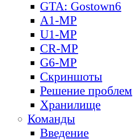
GTA: Gostown6
A1-MP
U1-MP
CR-MP
G6-MP
Скриншоты
Решение проблем
Хранилище
Команды
Введение