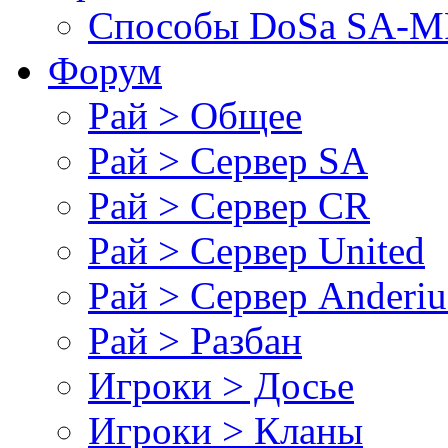
Cпособы DoSа SA-MP
Форум
Рай > Общее
Рай > Сервер SA
Рай > Сервер CR
Рай > Сервер United
Рай > Сервер Anderiu
Рай > Разбан
Игроки > Досье
Игроки > Кланы