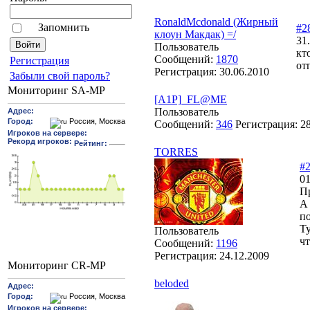
RonaldMcdonald (Жирный
Запомнить
#2
клоун Макдак) =/
31
Пользователь
кт
Сообщений:
1870
Pегиcтрaция
от
Регистрация:
30.06.2010
Забыли свой пароль?
Мониторинг SA-MP
[A1P]_FL@ME
Пользователь
Сообщений:
346
Регистрация:
2
TORRES
#
01
П
А 
п
Ту
Пользователь
чт
Сообщений:
1196
Регистрация:
24.12.2009
Мониторинг CR-MP
beloded