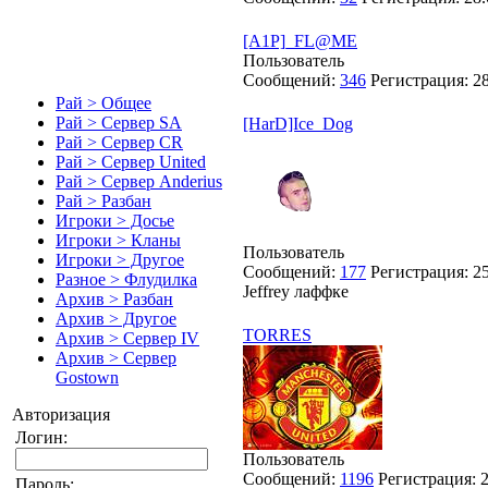
[A1P]_FL@ME
Пользователь
Сообщений:
346
Регистрация:
2
Рай > Общее
Рай > Сервер SA
[HarD]Ice_Dog
Рай > Сервер CR
Рай > Сервер United
Рай > Сервер Anderius
Рай > Разбан
Игроки > Досье
Игроки > Кланы
Пользователь
Игроки > Другое
Сообщений:
177
Регистрация:
2
Разное > Флудилка
Jeffrey лаффке
Архив > Разбан
Архив > Другое
TORRES
Архив > Сервер IV
Архив > Сервер
Gostown
Авторизация
Логин:
Пользователь
Сообщений:
1196
Регистрация:
Пароль: