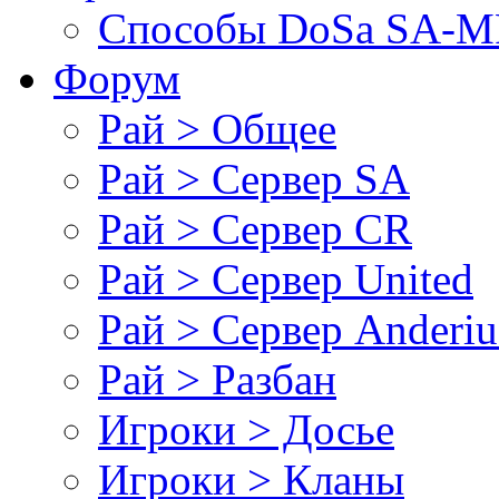
Cпособы DoSа SA-MP
Форум
Рай > Общее
Рай > Сервер SA
Рай > Сервер CR
Рай > Сервер United
Рай > Сервер Anderiu
Рай > Разбан
Игроки > Досье
Игроки > Кланы