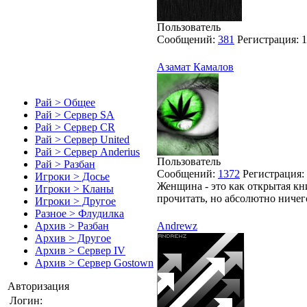
Пользователь
Сообщений:
381
Регистрация:
1
Азамат Камалов
Рай > Общее
Рай > Сервер SA
Рай > Сервер CR
Рай > Сервер United
Рай > Сервер Anderius
Пользователь
Рай > Разбан
Сообщений:
1372
Регистрация:
Игроки > Досье
Женщина - это как открытая кн
Игроки > Кланы
прочитать, но абсолютно ничего
Игроки > Другое
Разное > Флудилка
Andrewz
Архив > Разбан
Архив > Другое
Архив > Сервер IV
Архив > Сервер Gostown
Авторизация
Логин: