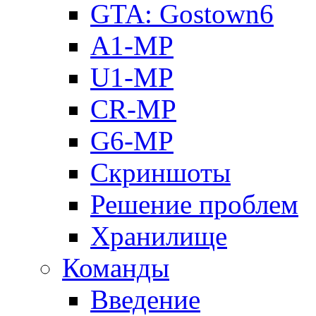
GTA: Gostown6
A1-MP
U1-MP
CR-MP
G6-MP
Скриншоты
Решение проблем
Хранилище
Команды
Введение