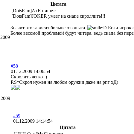
Цитата
[DotsFam]AxE пишет:
[DotsFam]JOKER умеет на снапе скроллить!!!
Значит это зависит больше от опыта.
Если игрок с
Более весомой проблемой будут читера, ведь снапа без пере
.2009
#58
01.12.2009 14:06:54
Скролить легко=)
P.S*Скрол нужен на любом оружии даже на рпг хД)
.2009
#59
01.12.2009 14:14:54
Цитата
U[N]LO_o[MaS] пишет: