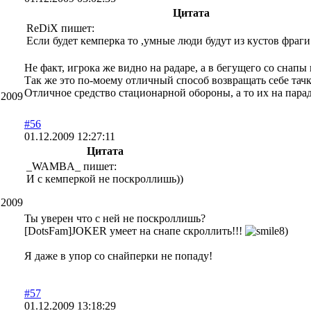
Цитата
ReDiX пишет:
Если будет кемперка то ,умные люди будут из кустов фраги
Не факт, игрока же видно на радаре, а в бегущего со снапы
Так же это по-моему отличный способ возвращать себе тачку
Отличное средство стационарной обороны, а то их на парад
.2009
#56
01.12.2009 12:27:11
Цитата
_WAMBA_ пишет:
И с кемперкой не поскроллишь))
.2009
Ты уверен что с ней не поскроллишь?
[DotsFam]JOKER умеет на снапе скроллить!!!
Я даже в упор со снайперки не попаду!
#57
01.12.2009 13:18:29