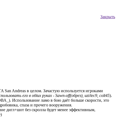
Закрыть
A San Andreas в целом. Зачастую используется игроками
зовать его в обtих руках - Sawn-off(обрез), uzi/tec9, colt45
).
ВА_). Использование ламо в бою даёт больше скорости, это
дробовика, спаза и прочего вооружения.
ие дигл+шот без скролла будет менее эффективным,
)