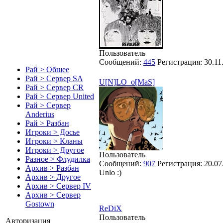
Пользователь
Сообщений:
445
Регистрация:
30.11
Рай > Общее
Рай > Сервер SA
U[N]LO_o[MaS]
Рай > Сервер CR
Рай > Сервер United
Рай > Сервер
Anderius
Рай > Разбан
Игроки > Досье
Игроки > Кланы
Игроки > Другое
Пользователь
Разное > Флудилка
Сообщений:
907
Регистрация:
20.07
Архив > Разбан
Unlo :)
Архив > Другое
Архив > Сервер IV
Архив > Сервер
Gostown
ReDiX
Пользователь
Авторизация