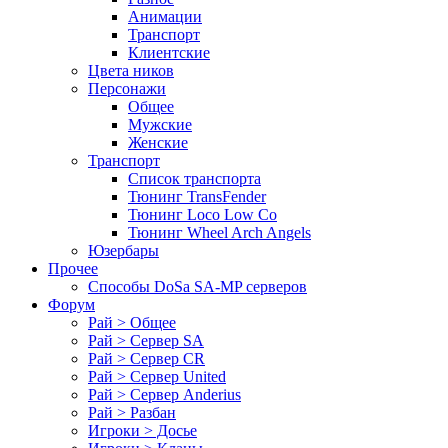
Анимации
Транспорт
Клиентские
Цвета ников
Персонажи
Общее
Мужские
Женские
Транспорт
Список транспорта
Тюнинг TransFender
Тюнинг Loco Low Co
Тюнинг Wheel Arch Angels
Юзербары
Прочее
Cпособы DoSа SA-MP серверов
Форум
Рай > Общее
Рай > Сервер SA
Рай > Сервер CR
Рай > Сервер United
Рай > Сервер Anderius
Рай > Разбан
Игроки > Досье