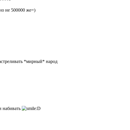
 но не 500000 же=)
 растреливать *мирный* народ
ги набивать