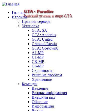
GTA - Paradise
Главная
Райский уголок в мире GTA
Игрокам
Правила сервера
Установка
GTA: SA
GTA: Anderius
GTA: United
Criminal Russia
GTA: Gostown6
A1-MP
U1-MP
CR-MP
G6-MP
Скриншоты
Решение проблем
Хранилище
Команды
Введение
Важная информация
Внешний вид
Общение
Информация
Разное