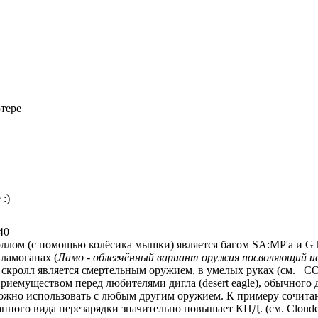
тере
 :)
40
оллом (с помощью колёсика мышки) является багом SA:MP'а и GT
ламоганах (
Ламо - облегчённый вариант оружия посволяющий исполь
скролл является смертельным оружием, в умелых руках (см. _СО
риемуществом перед любителями дигла (desert eagle), обычного 
можно использовать с любым другим оружием. К примеру сочитан
анного вида перезарядки значительно повышает КПД. (см. Cloude