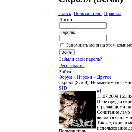
Поиск
Пользователи
Правила
Логин:
Пароль:
Запомнить меня на этом компью
Забыли свой пароль?
Регистрация
Войти
Форум
»
Игроки
»
Другое
Скролл (Scroll), Незаменимо в сампе
S1D
#1
13.07.2009 16:38:
Перезарядка скр
стреляющими на 
Сочитание ламо+
является явным п
Так же, скролл 
использование д
Пользователь