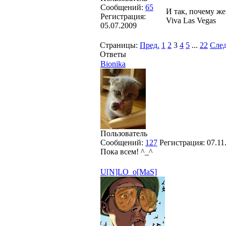
Сообщений:
65
И так, почему же
Регистрация:
Viva Las Vegas
05.07.2009
Страницы:
Пред.
1
2
3
4
5
...
22
След
Ответы
Bionika
Пользователь
Сообщений:
127
Регистрация:
07.11
Пока всем! ^_^
U[N]LO_o[MaS]