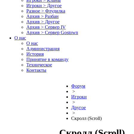
Игроки > Кланы
Игроки > Другое
Разное > Флудилка
Архив > Разбан
Архив > Другое
Архив > Сервер IV
Архив > Сервер Gostown
О нас
О нас
Администрация
История
Принятие в команду
Техническое
Контакты
Форум
>
Игроки
>
Другое
>
Скролл (Scroll)
Скролл (Scroll)