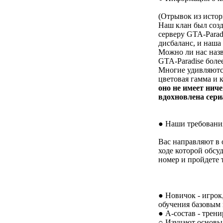
(Отрывок из истор
Наш клан был созд
серверу GTA-Paradi
дисбаланс, и наша 
Можно ли нас назв
GTA-Paradise боле
Многие удивляются
цветовая гамма и 
оно не имеет нич
вдохновлена сери
● Наши требовани
Вас направляют в 
ходе которой обсу
номер и пройдете т
● Новичок - игрок
обучения базовым
● А-состав - трен
○ Изучают основы