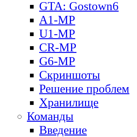
GTA: Gostown6
A1-MP
U1-MP
CR-MP
G6-MP
Скриншоты
Решение проблем
Хранилище
Команды
Введение