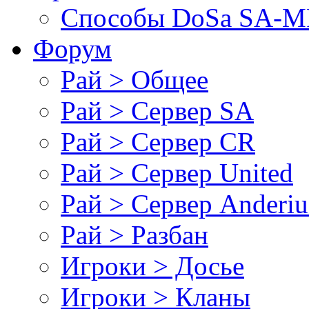
Cпособы DoSа SA-MP
Форум
Рай > Общее
Рай > Сервер SA
Рай > Сервер CR
Рай > Сервер United
Рай > Сервер Anderiu
Рай > Разбан
Игроки > Досье
Игроки > Кланы