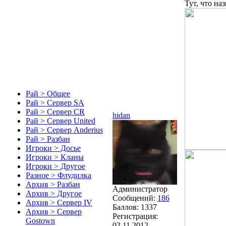
Тут, что на
Рай > Общее
Рай > Сервер SA
Рай > Сервер CR
hidan
Рай > Сервер United
Рай > Сервер Anderius
Рай > Разбан
Игроки > Досье
Игроки > Кланы
Игроки > Другое
Разное > Флудилка
Архив > Разбан
Администратор
Архив > Другое
Сообщений:
186
Архив > Сервер IV
Баллов:
1337
Архив > Сервер
Регистрация:
Gostown
02.11.2012