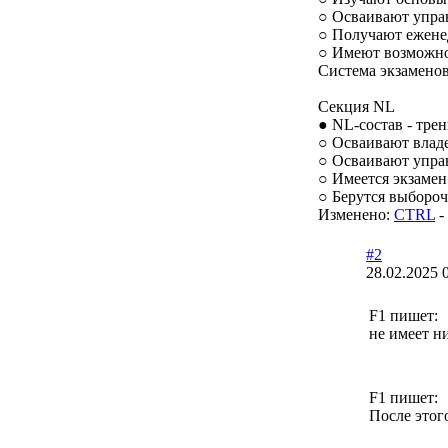
○ Осваивают упра
○ Получают ежене
○ Имеют возможнос
Система экзамено
Секция NL
● NL-состав - тре
○ Осваивают влад
○ Осваивают упра
○ Имеется экзамен
○ Берутся выбороч
Изменено:
CTRL
-
#2
28.02.2025 
F1 пишет:
не имеет н
F1 пишет:
После этог