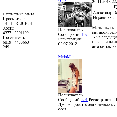
20.11.2013 22
Ц
Александр В
Статистика сайта
Играли кв с 
Просмотры:
13111
31301051
Мальчик, ты 
Хосты:
Пользователь
мы проиграли
4377
2201199
Сообщений:
157
А на следущи
Посетители:
Регистрация:
перешли на ли
6819
4430663
02.07.2012
аим он так не
249
MeloMan
Пользователь
Сообщений:
391
Регистрация:
2
Лучше прожить один день,как Л
осел!