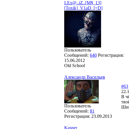
LEx@..iZ..[M$_13]
[Toxik]_V1aD_[=D]
Пользователь
Сообщений:
640
Регистрация:
15.06.2012
Old School
Александр Васильев
#63
22.
В ч
тво
Пользователь
Шик
Сообщений:
81
Регистрация:
23.09.2013
Kasper