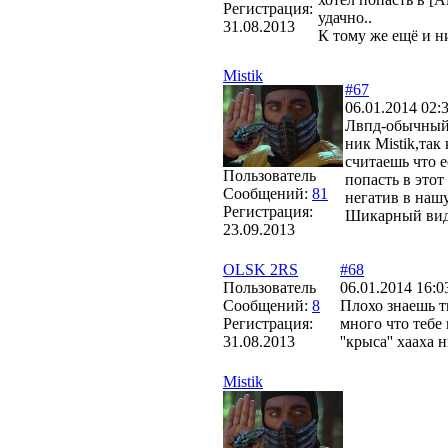
Регистрация:
удачно..
31.08.2013
К тому же ещё и н
Mistik
#67
06.01.2014 02:
Лвпд-обычный 
ник Mistik,так
считаешь что е
Пользователь
попасть в этот
Сообщений:
81
негатив в наш
Регистрация:
Шикарный вид
23.09.2013
OLSK 2RS
#68
Пользователь
06.01.2014 16:0
Сообщений:
8
Плохо знаешь т
Регистрация:
много что тебе 
31.08.2013
''крыса'' хааха
Mistik