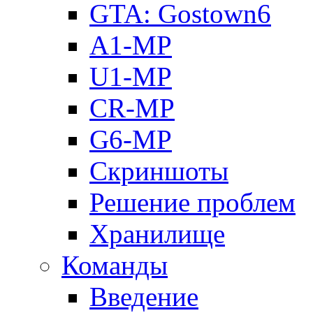
GTA: Gostown6
A1-MP
U1-MP
CR-MP
G6-MP
Скриншоты
Решение проблем
Хранилище
Команды
Введение