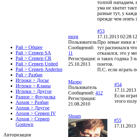
толпой нападаем, я
ума не хватит такт
разные тут, у кажд
прежде чем опять 
#53
morg
17.11.2013 02:28:1
Пользователь
Про левые ники я т
Рай > Общее
Сообщений:
тут распинался что
Рай > Сервер SA
11
отказался, это у м
Рай > Сервер CR
Регистрация:
и таких годика 3 н
Рай > Сервер United
25.10.2013
понтов.
Рай > Сервер Anderius
П.С. если играть п
Рай > Разбан
Игроки > Досье
Маэро
#54
Игроки > Кланы
Пользователь
17.11.2013
Игроки > Другое
Сообщений:
412
Если играт
Разное > Флудилка
Регистрация:
этого пол
Архив > Разбан
21.08.2010
Архив > Другое
Архив > Сервер IV
Shram
Архив > Сервер
#55
Gostown
17.11.2013
Авторизация