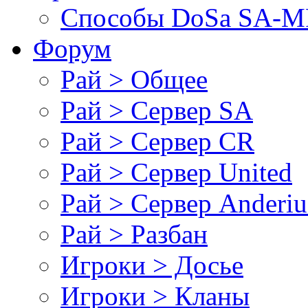
Cпособы DoSа SA-MP
Форум
Рай > Общее
Рай > Сервер SA
Рай > Сервер CR
Рай > Сервер United
Рай > Сервер Anderiu
Рай > Разбан
Игроки > Досье
Игроки > Кланы