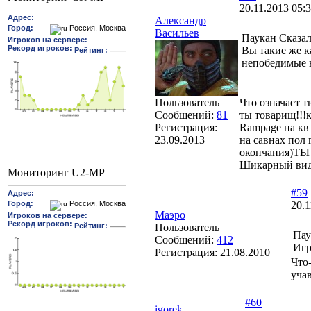
20.11.2013 05:
Александр
Васильев
Паукан Сказал
Вы такие же ка
непобедимые н
Пользователь
Что означает т
Сообщений:
81
ты товарищ!!!
Регистрация:
Rampage на кв 
23.09.2013
на савнах пол
окончания)Т
Шикарный вид
Мониторинг U2-MP
#59
20.1
Маэро
Пользователь
Пау
Сообщений:
412
Игр
Регистрация:
21.08.2010
Что
уча
#60
igorek