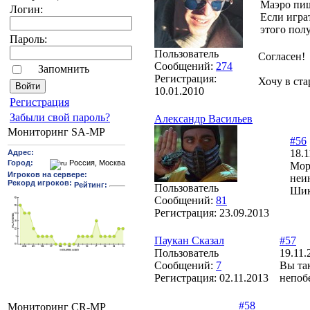
Маэро пиш
Логин:
Если игра
этого пол
Пароль:
Пользователь
Согласен!
Сообщений:
274
Запомнить
Регистрация:
Хочу в ста
10.01.2010
Pегиcтрaция
Забыли свой пароль?
Александр Васильев
Мониторинг SA-MP
#56
18.1
Мор
неи
Пользователь
Шик
Сообщений:
81
Регистрация:
23.09.2013
Паукан Сказал
#57
Пользователь
19.11.
Сообщений:
7
Вы так
Регистрация:
02.11.2013
непоб
#58
Мониторинг CR-MP