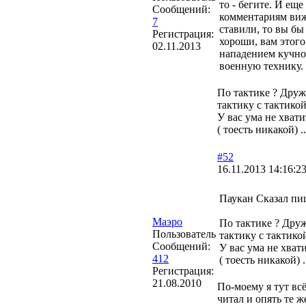
то - бегите. И ещ
Сообщений:
комментариям вижу
7
ставили, то вы бы
Регистрация:
хороши, вам этого
02.11.2013
нападением кучнос
военную технику.
По тактике ? Друж
тактику с тактикой
У вас ума не хват
( тоесть никакой) .
#52
16.11.2013 14:16:2
Паукан Сказал пи
Маэро
По тактике ? Друж
Пользователь
тактику с тактико
Сообщений:
У вас ума не хват
412
( тоесть никакой) 
Регистрация:
21.08.2010
По-моему я тут вс
читал и опять те ж