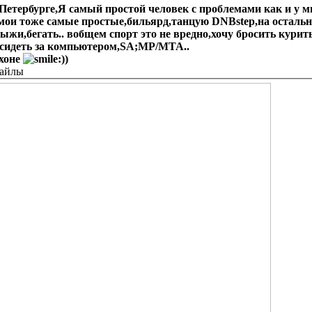
Петербурге,Я самый простой человек с проблемами как и у м
мои тоже самые простые,бильярд,танцую DNBstep,на остальное
ыжи,бегать.. вобщем спорт это не вредно,хочу бросить курить
сидеть за компьютером,SA;MP/MTA..
ахоне
)
файлы