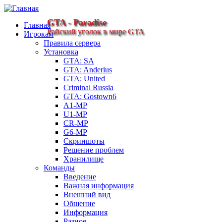
GTA - Paradise
Главная
Райский уголок в мире GTA
Игрокам
Правила сервера
Установка
GTA: SA
GTA: Anderius
GTA: United
Criminal Russia
GTA: Gostown6
A1-MP
U1-MP
CR-MP
G6-MP
Скриншоты
Решение проблем
Хранилище
Команды
Введение
Важная информация
Внешний вид
Общение
Информация
Разное