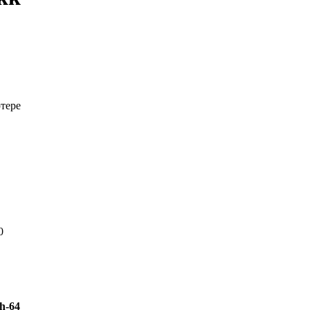
тере
0
h-64