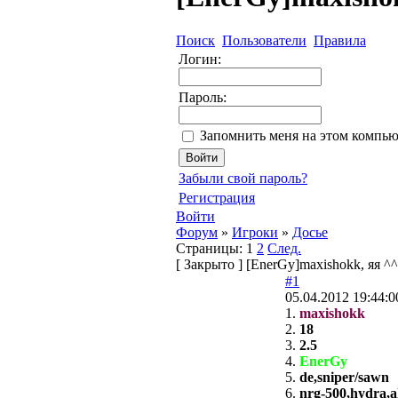
Поиск
Пользователи
Правила
Логин:
Пароль:
Запомнить меня на этом компью
Забыли свой пароль?
Регистрация
Войти
Форум
»
Игроки
»
Досье
Страницы:
1
2
След.
[
Закрыто
]
[EnerGy]maxishokk, яя ^^
#1
05.04.2012 19:44:0
1.
maxishokk
2.
18
3.
2.5
4.
EnerGy
5.
de,sniper/sawn
6.
nrg-500,hydra,a