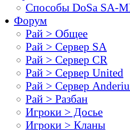
Cпособы DoSа SA-MP
Форум
Рай > Общее
Рай > Сервер SA
Рай > Сервер CR
Рай > Сервер United
Рай > Сервер Anderiu
Рай > Разбан
Игроки > Досье
Игроки > Кланы