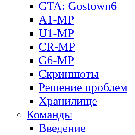
GTA: Gostown6
A1-MP
U1-MP
CR-MP
G6-MP
Скриншоты
Решение проблем
Хранилище
Команды
Введение