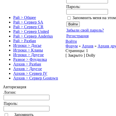
Пароль:
Рай > Общее
Запомнить меня на это
Рай > Сервер SA
Рай > Сервер CR
Забыли свой пароль?
Рай > Сервер United
Регистрация
Рай > Сервер Anderius
Рай > Разбан
Войти
Игроки > Досье
Форум
»
Архив
»
Архив др
Игроки > Кланы
Страницы:
1
Игроки > Другое
[
Закрыто
]
Dolly
Разное > Флудилка
Архив > Разбан
Архив > Другое
Архив > Сервер IV
Архив > Сервер Gostown
Авторизация
Логин:
Пароль:
Запомнить