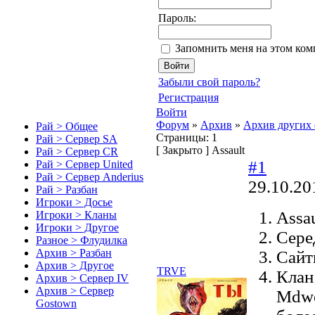
Пароль:
Запомнить меня на этом ко
Забыли свой пароль?
Регистрация
Войти
Форум
»
Архив
»
Архив других
Рай > Общее
Страницы:
1
Рай > Сервер SA
[
Закрыто
]
Assault
Рай > Сервер CR
#1
Рай > Сервер United
Рай > Сервер Anderius
29.10.20
Рай > Разбан
Игроки > Досье
Assau
Игроки > Кланы
Игроки > Другое
Сере
Разное > Флудилка
Архив > Разбан
Сайт
Архив > Другое
TRVE
Клан
Архив > Сервер IV
Архив > Сервер
Mdwe
Gostown