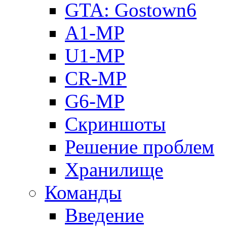
GTA: Gostown6
A1-MP
U1-MP
CR-MP
G6-MP
Скриншоты
Решение проблем
Хранилище
Команды
Введение