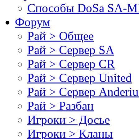
Cпособы DoSа SA-MP
Форум
Рай > Общее
Рай > Сервер SA
Рай > Сервер CR
Рай > Сервер United
Рай > Сервер Anderiu
Рай > Разбан
Игроки > Досье
Игроки > Кланы