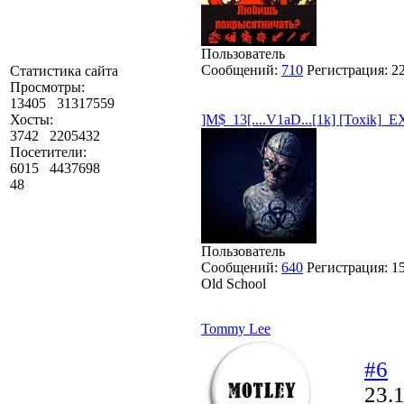
Пользователь
Сообщений:
710
Регистрация:
2
Статистика сайта
Просмотры:
13405
31317559
]M$_13[....V1aD...[1k] [Toxik]_
Хосты:
3742
2205432
Посетители:
6015
4437698
48
Пользователь
Сообщений:
640
Регистрация:
1
Old School
Tommy Lee
#6
23.