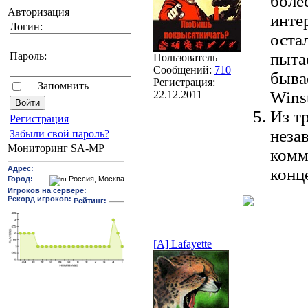
более
Авторизация
инте
Логин:
оста
пыта
Пароль:
Пользователь
Сообщений:
710
быва
Регистрация:
Запомнить
Wins
22.12.2011
Из тр
Pегиcтрaция
неза
Забыли свой пароль?
Мониторинг SA-MP
комм
конц
[A] Lafayette